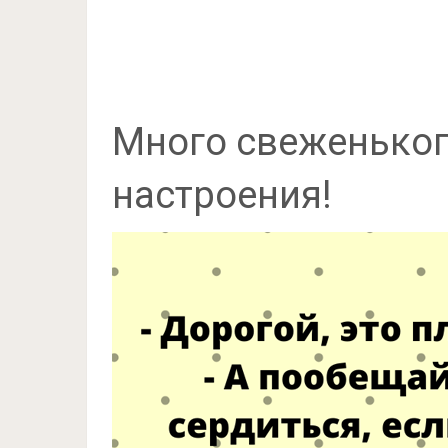
Много свеженьког
настроения!