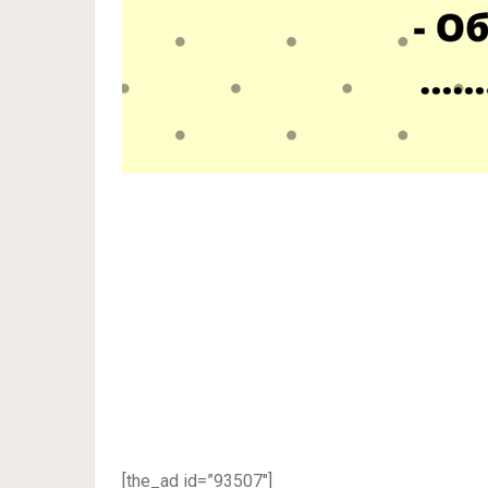
[the_ad id=”93507″]