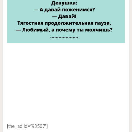
[the_ad id=”93507″]