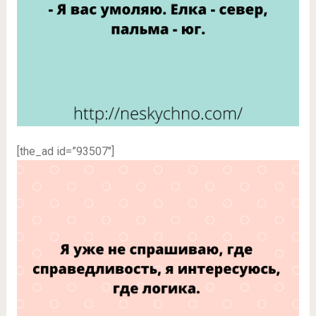
[the_ad id=”93507″]