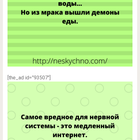
[the_ad id=”93507″]