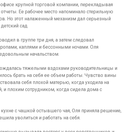
в офисе крупной торговой компании, перекладывая
 отчеты. Ее рабочее место напоминало стерильную
еров. Но этот налаженный механизм дал серьезный
детский сад.
водил в группе три дня, а затем следовал
ропами, каплями и бессонными ночами. Оля
едовольным начальством.
овождалась тяжелыми вздохами руководительницы и
лось брать на себя ее объем работы. Чувство вины
ствовала себя плохой матерью, когда уходила на
й, и плохим сотрудником, когда сидела дома с
а кухне с чашкой остывшего чая, Оля приняла решение,
ешила уволиться и работать на себя.
еизменно вызывала восторг у всех родственников и