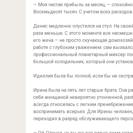
— Моя чистая прибыль за месяц, — спокойно
Восемьдесят тысяч. С учетом всех расходов
Денис медленно опустился на стул. На свое
раза меньше. С этого момента все насмешки
его жена — не просто скучающая домохозяйк
работе с глубоким уважением: сам вызвалс
профессиональный планетарный миксер пос
большой холодильник, который они установ
Идиллия была бы полной, если бы не сестра
Ирина была на пять лет старше брата. Она 
себя женщиной невероятно утонченной, раз
всегда относилась с легким пренебрежение
воспринимать всерьез. Для Ирины человек,
переходил в разряд обслуживающего персо
— Ой, Олечка, ну ты же все равно дома сиди