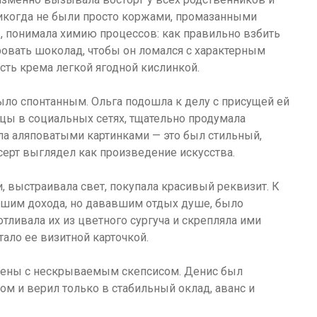
никогда не были просто коржами, промазанными
ы, понимала химию процессов: как правильно взбить
ровать шоколад, чтобы он ломался с характерным
сть крема легкой ягодной кислинкой.
ло спонтанным. Ольга подошла к делу с присущей ей
ицы в социальных сетях, тщательно продумала
ла аляповатыми картинками — это был стильный,
ерт выглядел как произведение искусства.
, выстраивала свет, покупала красивый реквизит. К
вшим дохода, но дававшим отдых душе, было
отливала их из цветного сургуча и скрепляла ими
тало ее визитной карточкой.
 жены с нескрываемым скепсисом. Денис был
м и верил только в стабильный оклад, аванс и