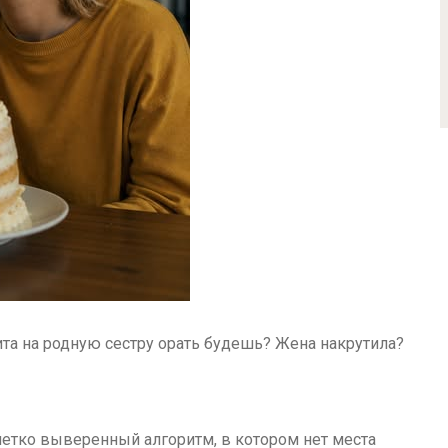
вита на родную сестру орать будешь? Жена накрутила?
 четко выверенный алгоритм, в котором нет места