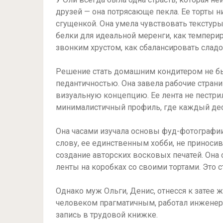
друзей — она потрясающе пекла. Ее торты 
сгущенкой. Она умела чувствовать текстур
белки для идеальной меренги, как темпери
звонким хрустом, как сбалансировать сладо
Решение стать домашним кондитером не бы
педантичностью. Она завела рабочие стран
визуальную концепцию. Ее лента не пестри
минималистичный профиль, где каждый дес
Она часами изучала основы фуд-фотографии
слову, ее единственным хобби, не приноси
создание авторских восковых печатей. Она 
ленты на коробках со своими тортами. Это с
Однако муж Ольги, Денис, отнесся к затее
человеком прагматичным, работал инженеро
запись в трудовой книжке.