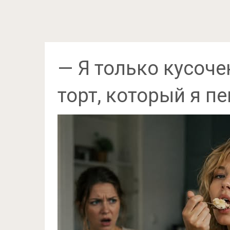
— Я только кусоче
торт, который я п