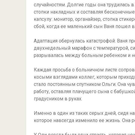
случайностям. Долгие годы она трудилась 
стопки накладных и составляя бесконечные
капсулу: монитор, органайзер, стопка стик
сбой, когда ее маленький сын Ваня пошел в 
Адаптация обернулась катастрофой. Ваня про
двухнедельный марафон с температурой, си
разрывалась между больным ребенком и н
Каждая просьба о больничном листе сопр
косыми взглядами коллег, которым приходи
стало постоянным спутником Ольги. Она чув
работу, оставляя плачущего сына с бабушко
градусником в руках.
Именно в один из таких серых дней, сидя н
которое навсегда изменило ее жизнь. Она р
У Оли всегда была одна страсть, которая н