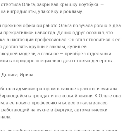
 ответила Ольга, закрывая крышку ноутбука. —
 на ингредиенты, упаковку и рекламу.
й прежней офисной работе Ольга получала ровно в два
 прекратились навсегда. Денис вдруг осознал, что
а, а настоящий профессионал. Он стал относиться к ее
я доставлять крупные заказы, купил ей
ледней модели, а главное — приобрел отдельный
или в коридоре специально для готовых десертов.
 Дениса, Ирина.
работала администратором в салоне красоты и считала
бирающейся в трендах и люксовой жизни. К Ольге она
м, а ее новую профессию и вовсе отказывалась
 работающий на кухне в фартуке, автоматически
нала.
шь, — любила протянуть золовка, заглядывая в гости.