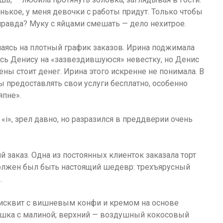
нькое, у меня девочки с работы придут. Только чтобы
 правда? Муку с яйцами смешать — дело нехитрое.
лаясь на плотный график заказов. Ирина поджимала
сь Денису на «зазвездившуюся» невестку, но Денис
ены стоит денег. Ирина этого искренне не понимала. В
ы предоставлять свои услуги бесплатно, особенно
япне».
«i», зрел давно, но разразился в преддверии очень
 заказ. Одна из постоянных клиенток заказала торт
должен был быть настоящий шедевр: трехъярусный
.
сквит с вишневым конфи и кремом на основе
ашка с малиной; верхний — воздушный кокосовый