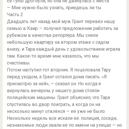
Её губы дрогнули, но она не двинулась с места.
— Мне нужно было узнать, приедешь ли ты.
Часть 2
Двадцать лет назад мой муж Грант перевёз нашу
семью в Каир — получил предложение работать за
рубежом в качестве репортёра. Мы сняли
небольшую квартиру на втором этаже с садом
внизу, и Тара каждый день с удовольствием играла
там. Какое-то время мне казалось, что мы
счастливы.
Потом наступил тот вторник. Я поцеловала Тару
перед уходом, а Грант остался дома писать. «Я
присмотрю за ней», — сказал он. Но когда я
вернулась вечером, у нашего дома стояли
полицейские машины. Грант объяснил, что Тара
спустилась во двор поиграть, а когда он на
несколько минут отвлёкся — её уже не было.
Несколько недель все искали её: полиция, соседи,
незнакомые люди звали её по имени на улицах — но