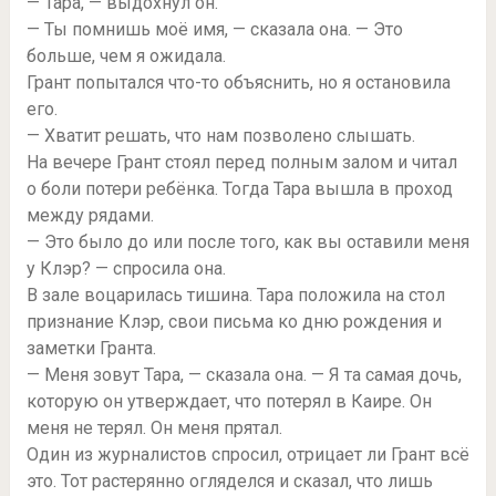
— Тара, — выдохнул он.
— Ты помнишь моё имя, — сказала она. — Это
больше, чем я ожидала.
Грант попытался что-то объяснить, но я остановила
его.
— Хватит решать, что нам позволено слышать.
На вечере Грант стоял перед полным залом и читал
о боли потери ребёнка. Тогда Тара вышла в проход
между рядами.
— Это было до или после того, как вы оставили меня
у Клэр? — спросила она.
В зале воцарилась тишина. Тара положила на стол
признание Клэр, свои письма ко дню рождения и
заметки Гранта.
— Меня зовут Тара, — сказала она. — Я та самая дочь,
которую он утверждает, что потерял в Каире. Он
меня не терял. Он меня прятал.
Один из журналистов спросил, отрицает ли Грант всё
это. Тот растерянно огляделся и сказал, что лишь