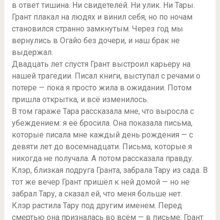
в ответ тишина. Ни свидетелей. Ни улик. Ни Тары.
Грант плакал на людях и винил себя, но по ночам
становился странно замкнутым. Через год мы
вернулись в Огайо без дочери, и наш брак не
выдержал.
Двадцать лет спустя Грант выстроил карьеру на
нашей трагедии. Писал книги, выступал с речами о
потере — пока я просто жила в ожидании. Потом
пришла открытка, и всё изменилось.
В том гараже Тара рассказала мне, что выросла с
убеждением: я её бросила. Она показала письма,
которые писала мне каждый день рождения — с
девяти лет до восемнадцати. Письма, которые я
никогда не получала. А потом рассказала правду.
Клэр, близкая подруга Гранта, забрала Тару из сада. В
тот же вечер Грант пришёл к ней домой — но не
забрал Тару, а сказал ей, что меня больше нет.
Клэр растила Тару под другим именем. Перед
смертью она призналась во всём — в письме: Грант