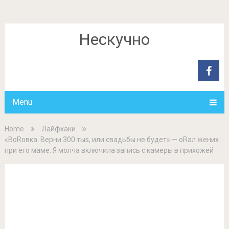
Нескучно
Menu
Home
Лайфхаки
«ВоRовка. Верни 300 тыs, или свадьбы не будет» — оRал жених
при его маме. Я молча включила запись с камеры в прихожей