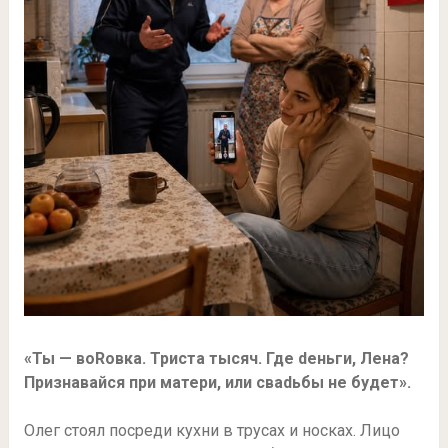
«Ты — воRовка. Триста тысяч. Где dеньги, Лена?
Признавайся при матери, или сваdьбы не будет».
Олег стоял посреди кухни в трусах и носках. Лицо