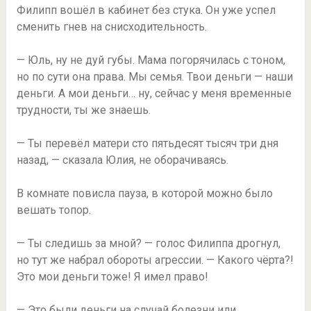
Филипп вошёл в кабинет без стука. Он уже успел
сменить гнев на снисходительность.
— Юль, ну не дуй губы. Мама погорячилась с тоном,
но по сути она права. Мы семья. Твои деньги — наши
деньги. А мои деньги… ну, сейчас у меня временные
трудности, ты же знаешь.
— Ты перевёл матери сто пятьдесят тысяч три дня
назад, — сказала Юлия, не оборачиваясь.
В комнате повисла пауза, в которой можно было
вешать топор.
— Ты следишь за мной? — голос Филиппа дрогнул,
но тут же набрал обороты агрессии. — Какого чёрта?!
Это мои деньги тоже! Я имел право!
— Это были деньги на случай болезни или