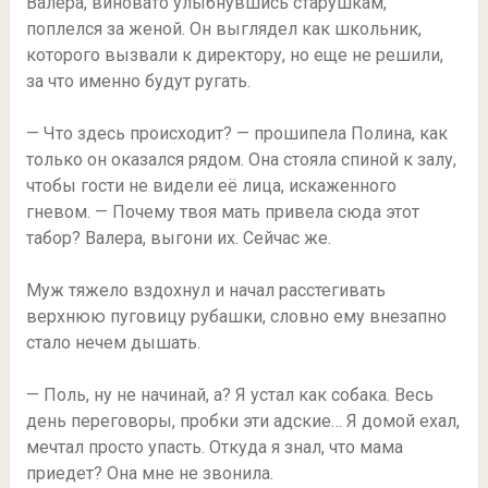
Валера, виновато улыбнувшись старушкам,
поплелся за женой. Он выглядел как школьник,
которого вызвали к директору, но еще не решили,
за что именно будут ругать.
— Что здесь происходит? — прошипела Полина, как
только он оказался рядом. Она стояла спиной к залу,
чтобы гости не видели её лица, искаженного
гневом. — Почему твоя мать привела сюда этот
табор? Валера, выгони их. Сейчас же.
Муж тяжело вздохнул и начал расстегивать
верхнюю пуговицу рубашки, словно ему внезапно
стало нечем дышать.
— Поль, ну не начинай, а? Я устал как собака. Весь
день переговоры, пробки эти адские… Я домой ехал,
мечтал просто упасть. Откуда я знал, что мама
приедет? Она мне не звонила.