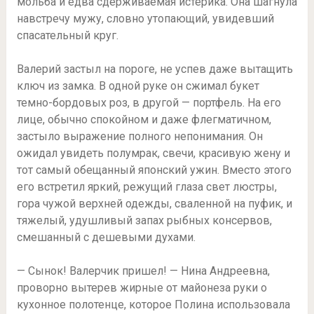
мольба и едва сдерживаемая истерика. Она шагнула
навстречу мужу, словно утопающий, увидевший
спасательный круг.
Валерий застыл на пороге, не успев даже вытащить
ключ из замка. В одной руке он сжимал букет
темно-бордовых роз, в другой — портфель. На его
лице, обычно спокойном и даже флегматичном,
застыло выражение полного непонимания. Он
ожидал увидеть полумрак, свечи, красивую жену и
тот самый обещанный японский ужин. Вместо этого
его встретил яркий, режущий глаза свет люстры,
гора чужой верхней одежды, сваленной на пуфик, и
тяжелый, удушливый запах рыбных консервов,
смешанный с дешевыми духами.
— Сынок! Валерчик пришел! — Нина Андреевна,
проворно вытерев жирные от майонеза руки о
кухонное полотенце, которое Полина использовала