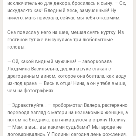
исключительно для декора, бросилась к сыну. — Ох,
исхудал-то как! Бледный весь, замученный! Ну
ничего, мать приехала, сейчас мы тебя откормим.
Она повисла у него на шее, мешая снять куртку. Из
гостиной тут же высунулись три любопытные
головы.
— Ой, какой видный мужчина! — заворковала
Людмила Васильевна, держа в руке стакан с
драгоценным вином, которое она болтала, как воду
из-под крана. — Весь в отца! Нина, а он у тебя выше,
чем на фотографиях.
— Здравствуйте… — пробормотал Валера, растерянно
переводя взгляд с матери на незнакомых женщин, а
потом на бледную, вытянувшуюся в струну Полину.
— Мам, а вы… вы какими судьбами? Мы вроде не
договаривались. У Полины сегодня день рождения,