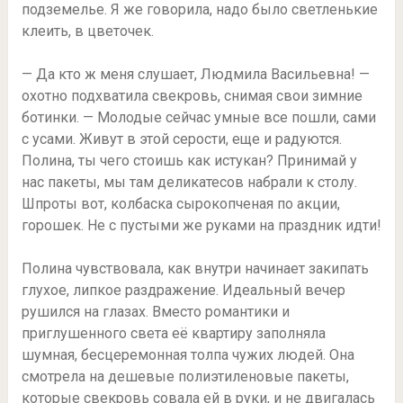
подземелье. Я же говорила, надо было светленькие
клеить, в цветочек.
— Да кто ж меня слушает, Людмила Васильевна! —
охотно подхватила свекровь, снимая свои зимние
ботинки. — Молодые сейчас умные все пошли, сами
с усами. Живут в этой серости, еще и радуются.
Полина, ты чего стоишь как истукан? Принимай у
нас пакеты, мы там деликатесов набрали к столу.
Шпроты вот, колбаска сырокопченая по акции,
горошек. Не с пустыми же руками на праздник идти!
Полина чувствовала, как внутри начинает закипать
глухое, липкое раздражение. Идеальный вечер
рушился на глазах. Вместо романтики и
приглушенного света её квартиру заполняла
шумная, бесцеремонная толпа чужих людей. Она
смотрела на дешевые полиэтиленовые пакеты,
которые свекровь совала ей в руки, и не двигалась