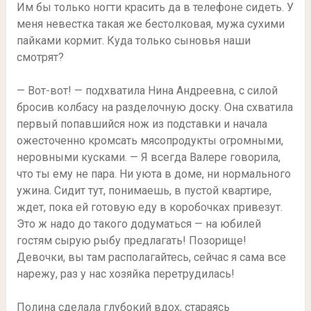
Им бы только ногти красить да в телефоне сидеть. У
меня невестка такая же бестолковая, мужа сухими
пайками кормит. Куда только сыновья наши
смотрят?
— Вот-вот! — подхватила Нина Андреевна, с силой
бросив колбасу на разделочную доску. Она схватила
первый попавшийся нож из подставки и начала
ожесточенно кромсать мясопродукты огромными,
неровными кусками. — Я всегда Валере говорила,
что ты ему не пара. Ни уюта в доме, ни нормального
ужина. Сидит тут, понимаешь, в пустой квартире,
ждет, пока ей готовую еду в коробочках привезут.
Это ж надо до такого додуматься — на юбилей
гостям сырую рыбу предлагать! Позорище!
Девочки, вы там располагайтесь, сейчас я сама все
нарежу, раз у нас хозяйка перетрудилась!
Полина сделала глубокий вдох, стараясь