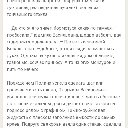
поинтересовалась третья старушка, мелкая и
суетливая, разглядывая пустые бокалы из
тончайшего стекла.
— Да кто ж его знает, бормотуха какая-то темная, —
пробасила Людмила Васильевна, щедро взбалтывая
содержимое декантера. — Пахнет кислятиной.
Бокалы эти неудобные, того и гляди сломаются в
руках. О, я там на кухне стаканы видела обычные,
граненые, сейчас принесу. А то из этих мензурок и
пить-то нечего.
Прежде чем Полина успела сделать шаг или
произнести хоть слово, Людмила Васильевна
уверенно плеснула коллекционное вино в обычные
стеклянные стаканы для воды, которые стояли на
подносе рядом с графином. Темно-рубиновая
жидкость с плеском заполнила емкости до самых
краев. Подруга свекрови взяла один стакан, сделала