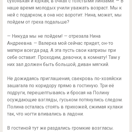
сухонькая и юркая, в очках с толстыми линзами. — В
наше время молодых учили уважать возраст. Мы к
ней с подарком, а она нос воротит. Нина, может, мы
пойдем от греха подальше?
— Никуда мы не пойдем! — отрезала Нина
Андреевна. — Валерка мой сейчас придет, он-то
матери всегда рад. А эта пусть свои капризы при
себе оставит. Проходим, девочки, в комнату! Там у
них зал должен быть большой, диван мягкий.
Не дожидаясь приглашения, свекровь по-хозяйски
зашагала по коридору прямо в гостиную. Три её
подруги, перешептываясь и бросая на Полину
осуждающие взгляды, гуськом потянулись следом.
Полина осталась стоять в прихожей, сжимая кулаки
так, что ногти впивались в ладони.
В гостиной тут же раздались громкие возгласы.