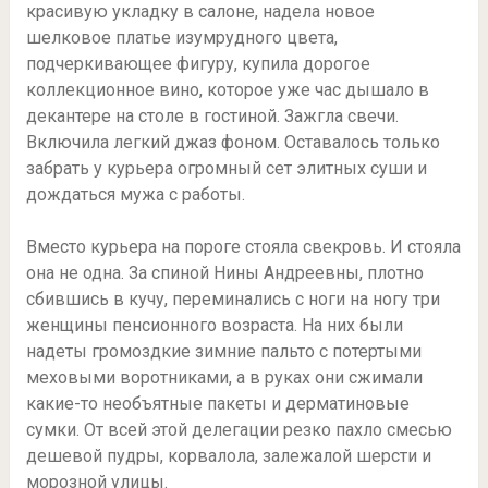
красивую укладку в салоне, надела новое
шелковое платье изумрудного цвета,
подчеркивающее фигуру, купила дорогое
коллекционное вино, которое уже час дышало в
декантере на столе в гостиной. Зажгла свечи.
Включила легкий джаз фоном. Оставалось только
забрать у курьера огромный сет элитных суши и
дождаться мужа с работы.
Вместо курьера на пороге стояла свекровь. И стояла
она не одна. За спиной Нины Андреевны, плотно
сбившись в кучу, переминались с ноги на ногу три
женщины пенсионного возраста. На них были
надеты громоздкие зимние пальто с потертыми
меховыми воротниками, а в руках они сжимали
какие-то необъятные пакеты и дерматиновые
сумки. От всей этой делегации резко пахло смесью
дешевой пудры, корвалола, залежалой шерсти и
морозной улицы.