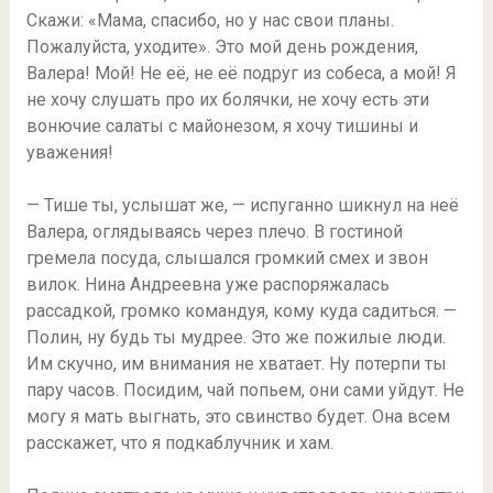
Скажи: «Мама, спасибо, но у нас свои планы.
Пожалуйста, уходите». Это мой день рождения,
Валера! Мой! Не её, не её подруг из собеса, а мой! Я
не хочу слушать про их болячки, не хочу есть эти
вонючие салаты с майонезом, я хочу тишины и
уважения!
— Тише ты, услышат же, — испуганно шикнул на неё
Валера, оглядываясь через плечо. В гостиной
гремела посуда, слышался громкий смех и звон
вилок. Нина Андреевна уже распоряжалась
рассадкой, громко командуя, кому куда садиться. —
Полин, ну будь ты мудрее. Это же пожилые люди.
Им скучно, им внимания не хватает. Ну потерпи ты
пару часов. Посидим, чай попьем, они сами уйдут. Не
могу я мать выгнать, это свинство будет. Она всем
расскажет, что я подкаблучник и хам.