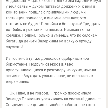
Андреевна. — Цаца какая! Платье она надела! А муж
у тебя святым духом питаться должен? Я к ним в
кои-то веки пришла с приличными людьми,
гостинцев принесла, а она мне заявляет, что
готовить не будет! Лентяйка и белоручка! Тридцать
лет бабе, а ума так и не нажила. Никакая ты не
хозяйка, Полина. Только и умеешь, что по салонам
бегать да деньги Валеркины на всякую ерунду
спускать!
Из гостиной тут же донеслось одобрительное
бормотание. Подруги свекрови, явно
прислушивающиеся к разговору на кухне, начали
активно обсуждать услышанное, не стесняясь в
выражениях.
— Ой, Нина, и не говори, — громко проскрипела
Зинаида Павловна, усаживаясь на светлый диван. —
Современные девицы вообще работать не хотят.