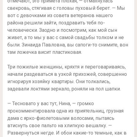
отмечают, это примета плохая, — отмахнулась
свекровь, стягивая с головы пуховый берет. — Мы
вот с девочками из совета ветеранов нашего
района решили зайти, поздравить тебя по-
человечески. Заодно и посмотрим, как мой сын
живет, а то мы у вас с самой свадьбы толком и не
были. Зинаида Павловна, вы сапоги-то снимите, вон
там ложечка висит пластиковая.
Три пожилые женщины, кряхтя и переговариваясь,
начали раздеваться в узкой прихожей, совершенно
игнорируя хозяйку квартиры. Они толкались,
задевали локтями зеркало, роняли на пол шапки.
— Тесновато у вас тут, Нина, — громко
прокомментировала одна из приятельниц, грузная
дама с ярко-фиолетовыми волосами, пытаясь
втиснуть свое пальто на хлипкую вешалку. —
Развернуться негде. И обои какие-то темные, как в