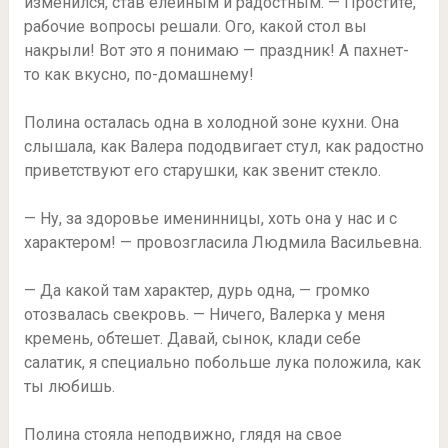
изменился, став елейным и радостным. — Простите,
рабочие вопросы решали. Ого, какой стол вы
накрыли! Вот это я понимаю — праздник! А пахнет-
то как вкусно, по-домашнему!
Полина осталась одна в холодной зоне кухни. Она
слышала, как Валера пододвигает стул, как радостно
приветствуют его старушки, как звенит стекло.
— Ну, за здоровье именинницы, хоть она у нас и с
характером! — провозгласила Людмила Васильевна.
— Да какой там характер, дурь одна, — громко
отозвалась свекровь. — Ничего, Валерка у меня
кремень, обтешет. Давай, сынок, клади себе
салатик, я специально побольше лука положила, как
ты любишь.
Полина стояла неподвижно, глядя на свое