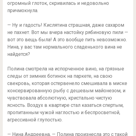
огромный глоток, скривилась и недовольно
причмокнула.
— Ну и гадость! Кислятина страшная, даже сахаром
не пахнет. Вот мы вчера настойку рябиновую пили —
вот это вещь была! А это вообще пить невозможно.
Нина, у вас там нормального сладенького вина не
найдется?
Полина смотрела на испорченное вино, на грязные
следы от зимних ботинок на паркете, на свою
свекровь, которая остервенело смешивала в миске
консервированную рыбу с дешевым майонезом, и
чувствовала абсолютную, кристально чистую
ясность. Воздух в квартире стал казаться спертым,
пропитанным чужой наглостью и беспросветной,
агрессивной глупостью.
— Нина Андреевна, — Полина произнесла это с такой