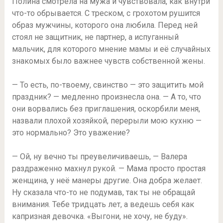
Полина смотрела на мужа и чувствовала, как внутри
что-то обрывается. С треском, с грохотом рушится
образ мужчины, которого она любила. Перед ней
стоял не защитник, не партнер, а испуганный
мальчик, для которого мнение мамы и её случайных
знакомых было важнее чувств собственной жены.
— То есть, по-твоему, свинство — это защитить мой
праздник? — медленно произнесла она. — А то, что
они ворвались без приглашения, оскорбили меня,
назвали плохой хозяйкой, перерыли мою кухню —
это нормально? Это уважение?
— Ой, ну вечно ты преувеличиваешь, — Валера
раздраженно махнул рукой. — Мама просто простая
женщина, у неё манеры другие. Она добра желает.
Ну сказала что-то не подумав, так ты не обращай
внимания. Тебе тридцать лет, а ведешь себя как
капризная девочка. «Выгони, не хочу, не буду».