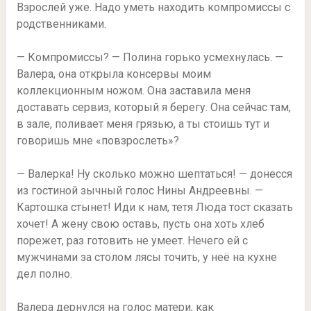
Взрослей уже. Надо уметь находить компромиссы с
родственниками.
— Компромиссы? — Полина горько усмехнулась. —
Валера, она открыла консервы моим
коллекционным ножом. Она заставила меня
доставать сервиз, который я берегу. Она сейчас там,
в зале, поливает меня грязью, а ты стоишь тут и
говоришь мне «повзрослеть»?
— Валерка! Ну сколько можно шептаться! — донесся
из гостиной зычный голос Нины Андреевны. —
Картошка стынет! Иди к нам, тетя Люда тост сказать
хочет! А жену свою оставь, пусть она хоть хлеб
порежет, раз готовить не умеет. Нечего ей с
мужчинами за столом лясы точить, у неё на кухне
дел полно.
Валера дернулся на голос матери, как