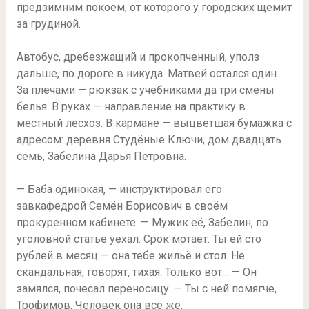
предзимним покоем, от которого у городских щемит
за грудиной.
Автобус, дребезжащий и прокопченный, уполз
дальше, по дороге в никуда. Матвей остался один.
За плечами — рюкзак с учебниками да три смены
белья. В руках — направление на практику в
местный лесхоз. В кармане — выцветшая бумажка с
адресом: деревня Студёные Ключи, дом двадцать
семь, Забелина Дарья Петровна.
— Баба одинокая, — инструктировал его
завкафедрой Семён Борисович в своём
прокуренном кабинете. — Мужик её, Забелин, по
уголовной статье уехал. Срок мотает. Ты ей сто
рублей в месяц — она тебе жильё и стол. Не
скандальная, говорят, тихая. Только вот… — Он
замялся, почесал переносицу. — Ты с ней помягче,
Трофимов. Человек она всё же.