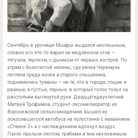
Сентябрь в урочище Мшары выдался неспешным,
словно его кто-то варил на медленном огне —
тягучем, терпком, с дымком от первых костров. По
утрам с болотистой низины, где речка Черёмуха
петляла среди кочек и старого ольшаника,
поднимались туманы — не те, что в городе, тощие и
рваные, а густые, парные, в которых голос тонул на
расстоянии вытянутой руки. Двадцатидвухлетний
Матвей Трофимов, студент-лесомелиоратор из
Воронежской сельхозакадемии, вышел из
покосившегося автобуса на полустанке с названием
«Станок-2» и с наслаждением вдохнул воздух.
Пахло прелым листом, грибами и тем неуловимым