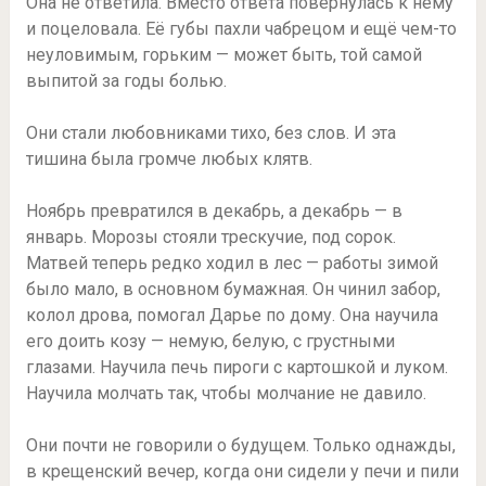
Она не ответила. Вместо ответа повернулась к нему
и поцеловала. Её губы пахли чабрецом и ещё чем-то
неуловимым, горьким — может быть, той самой
выпитой за годы болью.
Они стали любовниками тихо, без слов. И эта
тишина была громче любых клятв.
Ноябрь превратился в декабрь, а декабрь — в
январь. Морозы стояли трескучие, под сорок.
Матвей теперь редко ходил в лес — работы зимой
было мало, в основном бумажная. Он чинил забор,
колол дрова, помогал Дарье по дому. Она научила
его доить козу — немую, белую, с грустными
глазами. Научила печь пироги с картошкой и луком.
Научила молчать так, чтобы молчание не давило.
Они почти не говорили о будущем. Только однажды,
в крещенский вечер, когда они сидели у печи и пили