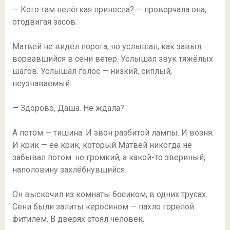
— Кого там нелёгкая принесла? — проворчала она,
отодвигая засов.
Матвей не видел порога, но услышал, как завыл
ворвавшийся в сени ветер. Услышал звук тяжёлых
шагов. Услышал голос — низкий, сиплый,
неузнаваемый:
— Здорово, Даша. Не ждала?
А потом — тишина. И звон разбитой лампы. И возня.
И крик — её крик, который Матвей никогда не
забывал потом: не громкий, а какой-то звериный,
наполовину захлёбнувшийся.
Он выскочил из комнаты босиком, в одних трусах.
Сени были залиты керосином — пахло горелой
фитилём. В дверях стоял человек.