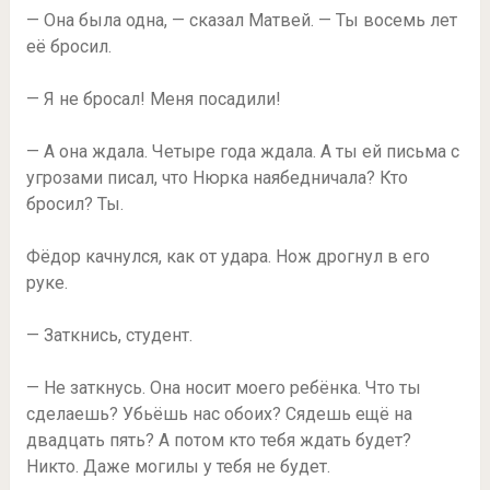
— Она была одна, — сказал Матвей. — Ты восемь лет
её бросил.
— Я не бросал! Меня посадили!
— А она ждала. Четыре года ждала. А ты ей письма с
угрозами писал, что Нюрка наябедничала? Кто
бросил? Ты.
Фёдор качнулся, как от удара. Нож дрогнул в его
руке.
— Заткнись, студент.
— Не заткнусь. Она носит моего ребёнка. Что ты
сделаешь? Убьёшь нас обоих? Сядешь ещё на
двадцать пять? А потом кто тебя ждать будет?
Никто. Даже могилы у тебя не будет.