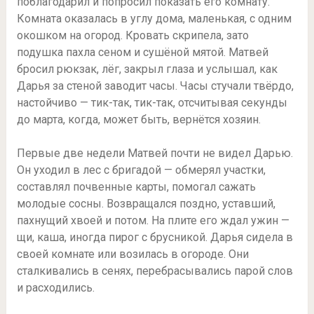
поблагодарил и попросил показать его комнату.
Комната оказалась в углу дома, маленькая, с одним
окошком на огород. Кровать скрипела, зато
подушка пахла сеном и сушёной мятой. Матвей
бросил рюкзак, лёг, закрыл глаза и услышал, как
Дарья за стеной заводит часы. Часы стучали твёрдо,
настойчиво — тик-так, тик-так, отсчитывая секунды
до марта, когда, может быть, вернётся хозяин.
Первые две недели Матвей почти не видел Дарью.
Он уходил в лес с бригадой — обмерял участки,
составлял почвенные карты, помогал сажать
молодые сосны. Возвращался поздно, уставший,
пахнущий хвоей и потом. На плите его ждал ужин —
щи, каша, иногда пирог с брусникой. Дарья сидела в
своей комнате или возилась в огороде. Они
сталкивались в сенях, перебрасывались парой слов
и расходились.