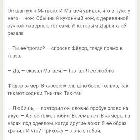
Он шагнул к Матвею. И Матвей увидел, что в руке у
него — нож. Обычный кухонный нож, с деревянной
ручкой, наверное, тот самый, которым Дарья хлеб
резала.
— Ты её трогал? — спросил Фёдор, глядя прямо в
глаза.
— Да, — сказал Матвей. — Трогал. Я её люблю.
Фёдор замер. В хаосенях слышно было только, как
тикают ходики. Тик-так. Тик-так.
— Любишь, — повторил он, словно пробуя слово на
вкус. — А я её тоже любил. Восемь лет. В камере, на
нарах, под одеялом, когда другие воют. Я её образ
хранил. И что? Прихожу — а она с тобой.