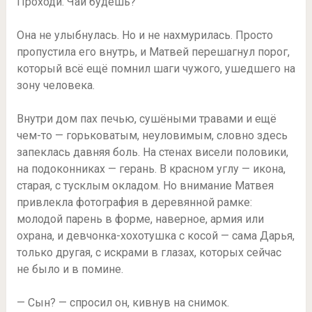
Проходи. Чай будешь?
Она не улыбнулась. Но и не нахмурилась. Просто
пропустила его внутрь, и Матвей перешагнул порог,
который всё ещё помнил шаги чужого, ушедшего на
зону человека.
Внутри дом пах печью, сушёными травами и ещё
чем-то — горьковатым, неуловимым, словно здесь
запеклась давняя боль. На стенах висели половики,
на подоконниках — герань. В красном углу — икона,
старая, с тусклым окладом. Но внимание Матвея
привлекла фотография в деревянной рамке:
молодой парень в форме, наверное, армия или
охрана, и девчонка-хохотушка с косой — сама Дарья,
только другая, с искрами в глазах, которых сейчас
не было и в помине.
— Сын? — спросил он, кивнув на снимок.