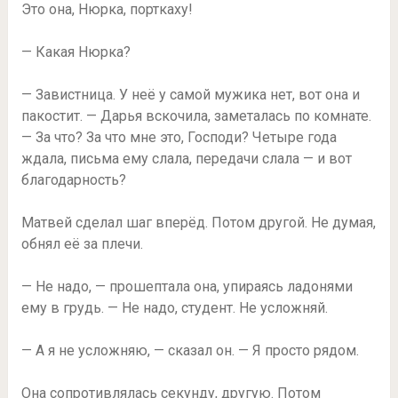
Это она, Нюрка, порткаху!
— Какая Нюрка?
— Завистница. У неё у самой мужика нет, вот она и
пакостит. — Дарья вскочила, заметалась по комнате.
— За что? За что мне это, Господи? Четыре года
ждала, письма ему слала, передачи слала — и вот
благодарность?
Матвей сделал шаг вперёд. Потом другой. Не думая,
обнял её за плечи.
— Не надо, — прошептала она, упираясь ладонями
ему в грудь. — Не надо, студент. Не усложняй.
— А я не усложняю, — сказал он. — Я просто рядом.
Она сопротивлялась секунду, другую. Потом