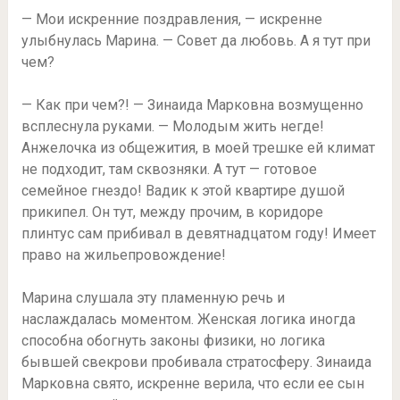
— Мои искренние поздравления, — искренне
улыбнулась Марина. — Совет да любовь. А я тут при
чем?
— Как при чем?! — Зинаида Марковна возмущенно
всплеснула руками. — Молодым жить негде!
Анжелочка из общежития, в моей трешке ей климат
не подходит, там сквозняки. А тут — готовое
семейное гнездо! Вадик к этой квартире душой
прикипел. Он тут, между прочим, в коридоре
плинтус сам прибивал в девятнадцатом году! Имеет
право на жильепровождение!
Марина слушала эту пламенную речь и
наслаждалась моментом. Женская логика иногда
способна обогнуть законы физики, но логика
бывшей свекрови пробивала стратосферу. Зинаида
Марковна свято, искренне верила, что если ее сын