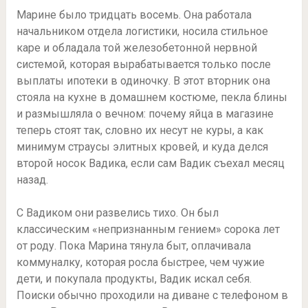
Марине было тридцать восемь. Она работала
начальником отдела логистики, носила стильное
каре и обладала той железобетонной нервной
системой, которая вырабатывается только после
выплаты ипотеки в одиночку. В этот вторник она
стояла на кухне в домашнем костюме, пекла блины
и размышляла о вечном: почему яйца в магазине
теперь стоят так, словно их несут не куры, а как
минимум страусы элитных кровей, и куда делся
второй носок Вадика, если сам Вадик съехал месяц
назад.
С Вадиком они развелись тихо. Он был
классическим «непризнанным гением» сорока лет
от роду. Пока Марина тянула быт, оплачивала
коммуналку, которая росла быстрее, чем чужие
дети, и покупала продукты, Вадик искал себя.
Поиски обычно проходили на диване с телефоном в