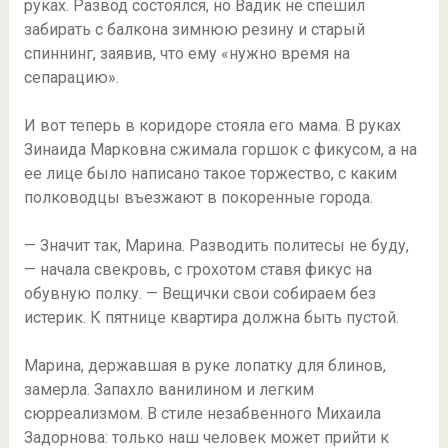
руках. Развод состоялся, но Вадик не спешил
забирать с балкона зимнюю резину и старый
спиннинг, заявив, что ему «нужно время на
сепарацию».
И вот теперь в коридоре стояла его мама. В руках
Зинаида Марковна сжимала горшок с фикусом, а на
ее лице было написано такое торжество, с каким
полководцы въезжают в покоренные города.
— Значит так, Марина. Разводить политесы не буду,
— начала свекровь, с грохотом ставя фикус на
обувную полку. — Вещички свои собираем без
истерик. К пятнице квартира должна быть пустой.
Марина, державшая в руке лопатку для блинов,
замерла. Запахло ванилином и легким
сюрреализмом. В стиле незабвенного Михаила
Задорнова: только наш человек может прийти к