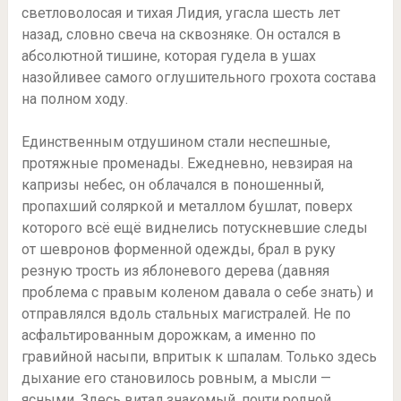
светловолосая и тихая Лидия, угасла шесть лет
назад, словно свеча на сквозняке. Он остался в
абсолютной тишине, которая гудела в ушах
назойливее самого оглушительного грохота состава
на полном ходу.
Единственным отдушином стали неспешные,
протяжные променады. Ежедневно, невзирая на
капризы небес, он облачался в поношенный,
пропахший соляркой и металлом бушлат, поверх
которого всё ещё виднелись потускневшие следы
от шевронов форменной одежды, брал в руку
резную трость из яблоневого дерева (давняя
проблема с правым коленом давала о себе знать) и
отправлялся вдоль стальных магистралей. Не по
асфальтированным дорожкам, а именно по
гравийной насыпи, впритык к шпалам. Только здесь
дыхание его становилось ровным, а мысли —
ясными. Здесь витал знакомый, почти родной