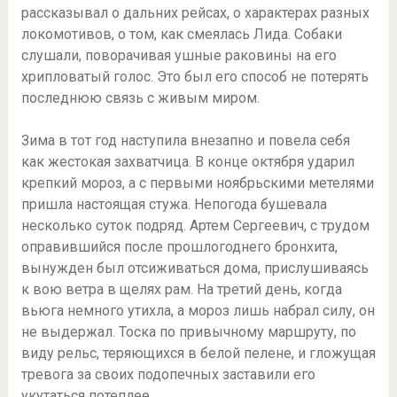
рассказывал о дальних рейсах, о характерах разных
локомотивов, о том, как смеялась Лида. Собаки
слушали, поворачивая ушные раковины на его
хрипловатый голос. Это был его способ не потерять
последнюю связь с живым миром.
Зима в тот год наступила внезапно и повела себя
как жестокая захватчица. В конце октября ударил
крепкий мороз, а с первыми ноябрьскими метелями
пришла настоящая стужа. Непогода бушевала
несколько суток подряд. Артем Сергеевич, с трудом
оправившийся после прошлогоднего бронхита,
вынужден был отсиживаться дома, прислушиваясь
к вою ветра в щелях рам. На третий день, когда
вьюга немного утихла, а мороз лишь набрал силу, он
не выдержал. Тоска по привычному маршруту, по
виду рельс, теряющихся в белой пелене, и гложущая
тревога за своих подопечных заставили его
укутаться потеплее.