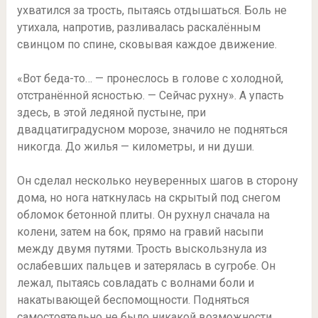
ухватился за трость, пытаясь отдышаться. Боль не
утихала, напротив, разливалась раскалённым
свинцом по спине, сковывая каждое движение.
«Вот беда-то… — пронеслось в голове с холодной,
отстранённой ясностью. — Сейчас рухну». А упасть
здесь, в этой ледяной пустыне, при
двадцатиградусном морозе, значило не подняться
никогда. До жилья — километры, и ни души.
Он сделал несколько неуверенных шагов в сторону
дома, но нога наткнулась на скрытый под снегом
обломок бетонной плиты. Он рухнул сначала на
колени, затем на бок, прямо на гравий насыпи
между двумя путями. Трость выскользнула из
ослабевших пальцев и затерялась в сугробе. Он
лежал, пытаясь совладать с волнами боли и
накатывающей беспомощности. Подняться
самостоятельно не было никакой возможности.