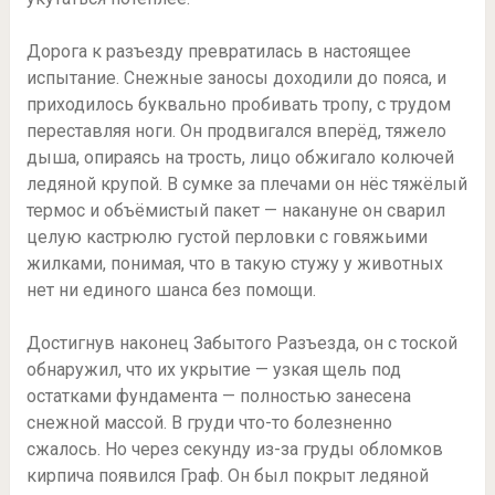
Дорога к разъезду превратилась в настоящее
испытание. Снежные заносы доходили до пояса, и
приходилось буквально пробивать тропу, с трудом
переставляя ноги. Он продвигался вперёд, тяжело
дыша, опираясь на трость, лицо обжигало колючей
ледяной крупой. В сумке за плечами он нёс тяжёлый
термос и объёмистый пакет — накануне он сварил
целую кастрюлю густой перловки с говяжьими
жилками, понимая, что в такую стужу у животных
нет ни единого шанса без помощи.
Достигнув наконец Забытого Разъезда, он с тоской
обнаружил, что их укрытие — узкая щель под
остатками фундамента — полностью занесена
снежной массой. В груди что-то болезненно
сжалось. Но через секунду из-за груды обломков
кирпича появился Граф. Он был покрыт ледяной