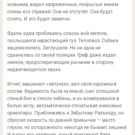
комьями, видел напряжённые, покрытые инеем
спины его стражей. Они не отступят. Они будут
стоять. И это будет заметно.
Вдали, едва пробиваясь сквозь вой метели,
послышался нарастающий гул. Тепловоз. Собаки
зашевелились. Заглушили. Но ни одна не
сдвинулась со своей позиции. Граф даже издал
низкое, предостерегающее рычание в сторону
надвигающегося звука.
Игнат, машинист «летучки», вёл свой скромный
состав. Видимость была нулевой, снег сплошной
стеной бил в стекло кабины, и он всматривался в
белую мглу, автоматически отсчитывая знакомые
ориентиры. Приближаясь к Забытому Разъезду, он
сбросил скорость по давней привычке — место
глухое, но осторожность никогда не бывает лишней.
И вдруг его напарник, юный практикант Витя,