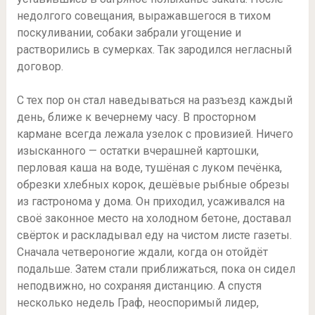
недолгого совещания, выражавшегося в тихом
поскуливании, собаки забрали угощение и
растворились в сумерках. Так зародился негласный
договор.
С тех пор он стал наведываться на разъезд каждый
день, ближе к вечернему часу. В просторном
кармане всегда лежала узелок с провизией. Ничего
изысканного — остатки вчерашней картошки,
перловая каша на воде, тушёная с луком печёнка,
обрезки хлебных корок, дешёвые рыбные обрезы
из гастронома у дома. Он приходил, усаживался на
своё законное место на холодном бетоне, доставал
свёрток и раскладывал еду на чистом листе газеты.
Сначала четвероногие ждали, когда он отойдёт
подальше. Затем стали приближаться, пока он сидел
неподвижно, но сохраняя дистанцию. А спустя
несколько недель Граф, неоспоримый лидер,