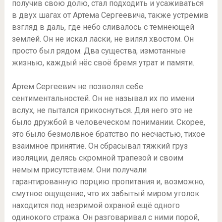
получив свою долю, стал подходить и усаживаться
в двух шагах от Артема Сергеевича, также устремив
взгляд в даль, где небо сливалось с темнеющей
землёй. Он не искал ласки, не вилял хвостом. Он
просто был рядом. Два существа, измотанные
жизнью, каждый нёс своё бремя утрат и памяти.
Артем Сергеевич не позволял себе
сентиментальностей. Он не называл их по имени
вслух, не пытался прикоснуться. Для него это не
было дружбой в человеческом понимании. Скорее,
это было безмолвное братство по несчастью, тихое
взаимное принятие. Он сбрасывал тяжкий груз
изоляции, делясь скромной трапезой и своим
немым присутствием. Они получали
гарантированную порцию пропитания и, возможно,
смутное ощущение, что их забытый миром уголок
находится под незримой охраной ещё одного
одинокого стража. Он разговаривал с ними порой,