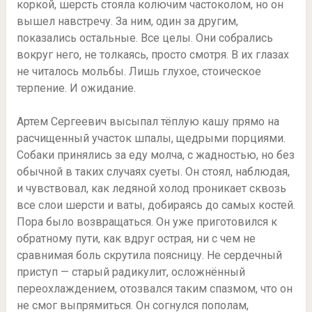
коркой, шерсть стояла колючим частоколом, но он
вышел навстречу. За ним, один за другим,
показались остальные. Все целы. Они собрались
вокруг него, не толкаясь, просто смотря. В их глазах
не читалось мольбы. Лишь глухое, стоическое
терпение. И ожидание.
Артем Сергеевич высыпал тёплую кашу прямо на
расчищенный участок шпалы, щедрыми порциями.
Собаки принялись за еду молча, с жадностью, но без
обычной в таких случаях суеты. Он стоял, наблюдая,
и чувствовал, как ледяной холод проникает сквозь
все слои шерсти и ваты, добираясь до самых костей.
Пора было возвращаться. Он уже приготовился к
обратному пути, как вдруг острая, ни с чем не
сравнимая боль скрутила поясницу. Не сердечный
приступ — старый радикулит, осложнённый
переохлаждением, отозвался таким спазмом, что он
не смог выпрямиться. Он согнулся пополам,