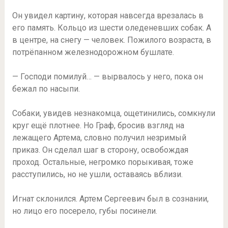
Он увидел картину, которая навсегда врезалась в
его память. Кольцо из шести оледеневших собак. А
в центре, на снегу — человек. Пожилого возраста, в
потрёпанном железнодорожном бушлате.
— Господи помилуй… — вырвалось у него, пока он
бежал по насыпи.
Собаки, увидев незнакомца, ощетинились, сомкнули
круг ещё плотнее. Но Граф, бросив взгляд на
лежащего Артема, словно получил незримый
приказ. Он сделал шаг в сторону, освобождая
проход. Остальные, негромко порыкивая, тоже
расступились, но не ушли, оставаясь вблизи.
Игнат склонился. Артем Сергеевич был в сознании,
но лицо его посерело, губы посинели.