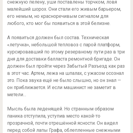
снежную пелену, уши поставлены торчком, ловя
малейший шорох. Они стали его живым барьером,
его немым, но красноречивым сигналом для
любого, кто мог бы появиться в этой белизне.
А появиться должен был состав. Техническая
«летучка», небольшой тепловоз с парой платформ,
курсировавший по этому резервному пути раз в три
дня для доставки балласта ремонтной бригаде. Он
должен был пройти через Забытый Разъезд как раз
в этот час. Артем, лежа на шпалах, с ужасом осознал
это. Пока звука ещё не было слышно, но он знал —
он приближается. И если машинист не заметит в
метели…
Мысль была леденящей. Но странным образом
паника отступила, уступив место какой-то
прозрачной, почти отрешённой ясности. Он видел
перед собой лапы Графа, облепленные снежными