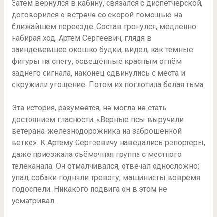
Затем вернулся в кабину, связался с диспетчерской,
договорился о встрече со скорой помощью на
ближайшем переезде. Состав тронулся, медленно
набирая ход. Артем Сергеевич, глядя в
заиндевевшее окошко будки, видел, как тёмные
фигуры на снегу, освещённые красным огнём
заднего сигнала, наконец сдвинулись с места и
окружили угощение. Потом их поглотила белая тьма.
Эта история, разумеется, не могла не стать
достоянием гласности. «Верные псы выручили
ветерана-железнодорожника на заброшенной
ветке». К Артему Сергеевичу наведались репортёры,
даже приезжала съёмочная группа с местного
телеканала. Он отмалчивался, отвечал односложно:
упал, собаки подняли тревогу, машинисты вовремя
подоспели. Никакого подвига он в этом не
усматривал.