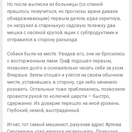
Но после выписки из больницы (со спиной
пришлось помучиться, но прогнозы врачи давали
обнадёживающие) первым делом, едва окрепнув,
он нагрузил в старенькую садовую тележку два
мешка с овсяной крупой, ящик с субпродуктами и
отправился в сторону разъезда.
Собаки были на месте. Увидев его, они не бросились
с восторженным лаем. Граф подошёл первым,
позволил долго и основательно чесать себе за ухом.
Впервые. Затем отошёл и улёгся на своём обычном
месте, уставившись в сторону, где небо начинало
розоветь. Остальные тоже приблизились, позволили
провести рукой по колючей шерсти — быстро,
сдержанно. Их доверие перешло на иной уровень.
Глубокий, немой, выстраданный.
Игнат, тот самый машинист, разузнав адрес Артема
Сергеевича, стал изредка заглядывать. Привозил