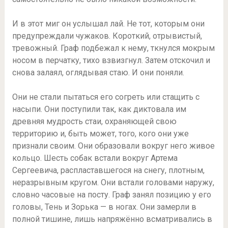
И в этот миг он услышал лай. Не тот, которым они
предупреждали чужаков. Короткий, отрывистый,
тревожный. Граф подбежал к нему, ткнулся мокрым
носом в перчатку, тихо взвизгнул. Затем отскочил и
снова залаял, оглядывая стаю. И они поняли.
Они не стали пытаться его согреть или стащить с
насыпи. Они поступили так, как диктовала им
древняя мудрость стаи, охраняющей свою
территорию и, быть может, того, кого они уже
признали своим. Они образовали вокруг него живое
кольцо. Шесть собак встали вокруг Артема
Сергеевича, распластавшегося на снегу, плотным,
неразрывным кругом. Они встали головами наружу,
словно часовые на посту. Граф занял позицию у его
головы, Тень и Зорька — в ногах. Они замерли в
полной тишине, лишь напряжённо всматривались в