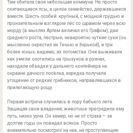
Там обитала своя небольшая коммуна. Не просто
скитающиеся псы, а целое семейство, державшееся
вместе. Шесть особей: крупный, с мощной грудью и
пронзительным взглядом пёс со шрамом через всю
морду (в мыслях Артем величал его Графом), две
среднего роста, пёстрые, невероятно чуткие суки (он
мысленно окрестил их Тенью и Зорькой), и три
более юных, видимо, их потомства. Они выживали
как умели: охотились на грызунов в руинах,
находили объедки у дальнего контейнера на
окраине дачного посёлка, изредка получали
угощение от редких грибников, направлявшихся в
прилегающую рощу.
Первая встреча случилась в пору бабьего лета.
Защищая свои владения, животные преградили ему
путь, низко урча. Он замер, но не от страха — за
долгие годы он повидал всякое. Просто
внимательно посмотрел на них, на проступающие