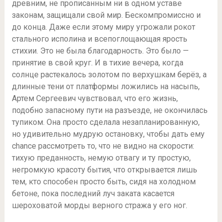
древним, не прописанным ни в одном уставе
законам, защищали свой мир. Бескомпромиссно и
до конца. Даже если этому миру угрожали рокот
стального исполина и всепоглощающая ярость
стихии. Это не была благодарность. Это было —
принятие в свой круг. И в тихие вечера, когда
солнце растекалось золотом по верхушкам берёз, а
длинные тени от платформы ложились на насыпь,
Артем Сергеевич чувствовал, что его жизнь,
подобно запасному пути на разъезде, не окончилась
тупиком. Она просто сделала незапланированную,
но удивительно мудрую остановку, чтобы дать ему
chance рассмотреть то, что не видно на скорости:
тихую преданность, немую отвагу и ту простую,
негромкую красоту бытия, что открывается лишь
тем, кто способен просто быть, сидя на холодном
бетоне, пока последний луч заката касается
шероховатой морды верного стража у его ног.