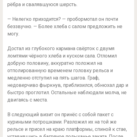
рёбра и свалявшуюся шерсть.
— Нелегко приходится? — пробормотал он почти
беззвучно. — Более хлеба с салом предложить не
могу.
Достал из глубокого кармана свёрток с двумя
ломтями чёрного хлеба и куском сала. Отломил
добрую половину, аккуратно положил на
отполированную временем головку рельса и
медленно отступил на пять шагов. Граф,
недоверчиво фыркнув, приблизился, обнюхал дар и
быстро проглотил. Остальные наблюдали молча, не
двигаясь с места.
В следующий визит он принёс с собой пакет с
куриными потрошками. Разложил их на той же
рельсе и присел на краю платформы, спиной к стае,
уставившись в багряное полыханье заката. После