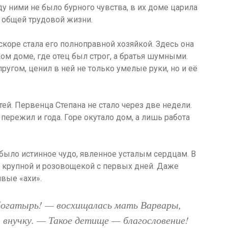
у ними не было бурного чувства, в их доме царила
з общей трудовой жизни.
коре стала его полноправной хозяйкой. Здесь она
ом доме, где отец был строг, а братья шумными.
угом, ценил в ней не только умелые руки, но и её
ей. Первенца Степана не стало через две недели.
пережил и года. Горе окутало дом, а лишь работа
о было истинное чудо, явленное усталым сердцам. В
й крупной и розовощекой с первых дней. Даже
ивые «ахи».
богатырь! — восхищалась мать Варвары,
а внучку. — Такое детище — благословение!