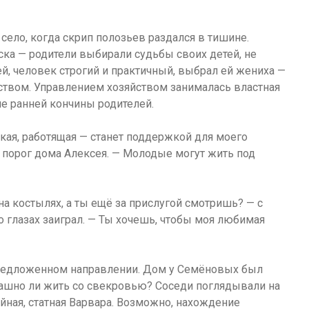
 село, когда скрип полозьев раздался в тишине.
ка — родители выбирали судьбы своих детей, не
й, человек строгий и практичный, выбрал ей жениха —
ством. Управлением хозяйством занималась властная
ле ранней кончины родителей.
кая, работящая — станет поддержкой для моего
я порог дома Алексея. — Молодые могут жить под
 на костылях, а ты ещё за прислугой смотришь? — с
о глазах заиграл. — Ты хочешь, чтобы моя любимая
предложенном направлении. Дом у Семёновых был
рашно ли жить со свекровью? Соседи поглядывали на
йная, статная Варвара. Возможно, нахождение