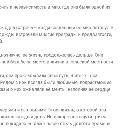
илу и независимость в мир, где она была одной из
ь одна встреча – когда созданный её мир потонул в
адежды встречали многие преграды и предвзятости,
й.
нозначно, её жизнь продолжалась дальше. Они
ной борьбе за место в жизни в сельской местности.
и, она прокладывала свой путь. В итоге… она
. Рядом с ней всегда были любимые, подрастающие
казы о них оживляли её мечты, наполняя её сердце
очерьми и сыновьями. Тихая жизнь, о которой она
ю жизнь каждый день. Но вскоре она ощутит ритм
не покидало её даже после столь долгого времени.