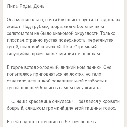
Лика. Роды. Дочь.
Она машинально, почти боязнью, опустила ладонь на
живот. Под грубым, шершавым больничным
халатом там не было знакомой округлости. Только
плоская, странно пустая поверхность, перетянутая
тугой, широкой повязкой. Шов. Огромный,
тянущийся шрам, разделивший её пополам.
В горле встал холодный, липкий ком паники. Она
попыталась приподняться на локтях, но тело
ответило вспышкой ослепительной слабости и
тупой, ноющей болью в самом низу живота.
— О, наша красавица очнулась! — раздался у кровати
бодрый, слишком громкий для этой тишины голос.
К ней подошла женщина в белом, но не в