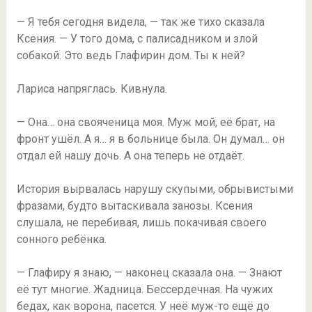
— Я тебя сегодня видела, — так же тихо сказала
Ксения. — У того дома, с палисадником и злой
собакой. Это ведь Глафирин дом. Ты к ней?
Лариса напряглась. Кивнула.
— Она… она свояченица моя. Муж мой, её брат, на
фронт ушёл. А я… я в больнице была. Он думал… он
отдал ей нашу дочь. А она теперь не отдаёт.
История вырвалась нарушу скупыми, обрывистыми
фразами, будто вытаскивала занозы. Ксения
слушала, не перебивая, лишь покачивая своего
сонного ребёнка.
— Глафиру я знаю, — наконец сказала она. — Знают
её тут многие. Жадница. Бессердечная. На чужих
бедах, как ворона, пасется. У неё муж-то ещё до