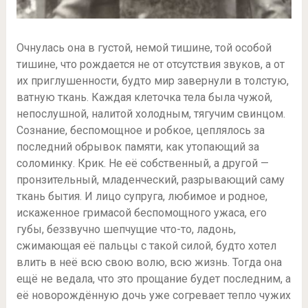
Очнулась она в густой, немой тишине, той особой
тишине, что рождается не от отсутствия звуков, а от
их приглушенности, будто мир завернули в толстую,
ватную ткань. Каждая клеточка тела была чужой,
непослушной, налитой холодным, тягучим свинцом.
Сознание, беспомощное и робкое, цеплялось за
последний обрывок памяти, как утопающий за
соломинку. Крик. Не её собственный, а другой —
пронзительный, младенческий, разрывающий саму
ткань бытия. И лицо супруга, любимое и родное,
искаженное гримасой беспомощного ужаса, его
губы, беззвучно шепчущие что-то, ладонь,
сжимающая её пальцы с такой силой, будто хотел
влить в неё всю свою волю, всю жизнь. Тогда она
ещё не ведала, что это прощание будет последним, а
её новорождённую дочь уже согревает тепло чужих