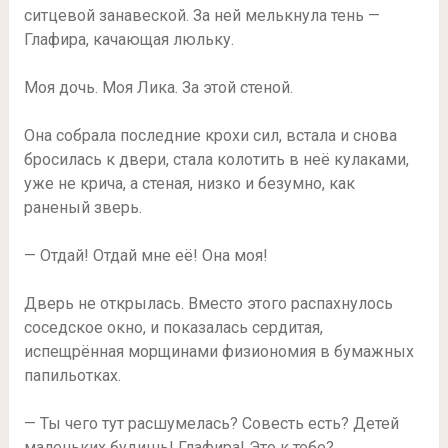
ситцевой занавеской. За ней мелькнула тень —
Глафира, качающая люльку.
Моя дочь. Моя Лика. За этой стеной.
Она собрала последние крохи сил, встала и снова
бросилась к двери, стала колотить в неё кулаками,
уже не крича, а стеная, низко и безумно, как
раненый зверь.
— Отдай! Отдай мне её! Она моя!
Дверь не открылась. Вместо этого распахнулось
соседское окно, и показалась сердитая,
испещрённая морщинами физиономия в бумажных
папильотках.
— Ты чего тут расшумелась? Совесть есть? Детей
маленьких будишь! Глафира! Это к тебе?