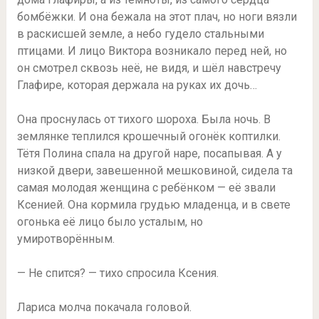
бомбёжки. И она бежала на этот плач, но ноги вязли
в раскисшей земле, а небо гудело стальными
птицами. И лицо Виктора возникало перед ней, но
он смотрел сквозь неё, не видя, и шёл навстречу
Глафире, которая держала на руках их дочь…
Она проснулась от тихого шороха. Была ночь. В
землянке теплился крошечный огонёк коптилки.
Тётя Полина спала на другой наре, посапывая. А у
низкой двери, завешенной мешковиной, сидела та
самая молодая женщина с ребёнком — её звали
Ксенией. Она кормила грудью младенца, и в свете
огонька её лицо было усталым, но
умиротворённым.
— Не спится? — тихо спросила Ксения.
Лариса молча покачала головой.