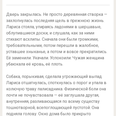
Дверь закрылась. Не просто деревянная створка —
захлопнулась последняя щель в прежнюю жизнь.
Лариса стояла, упираясь ладонями в шершавые,
облупившиеся доски, и слушала, как за ними
стихают всхлипы. Сначала они были громкими,
требовательными, потом перешли в жалобное,
уставшее хныканье, а потом и вовсе прекратились.
Её заменили. Укачали. Успокоили. Чужая женщина
убаюкала её кровь, её плоть.
Собака, порыкивая, сделала угрожающий выпад.
Лариса отшатнулась, споткнулась о порог и упала в
колючую траву палисадника. Физической боли она
почти не почувствовала — её заглушала другая,
внутренняя, разливающаяся по всему существу
тошнотворной, всепоглощающей пустотой. Она
подняла голову. Окно дома было прикрыто