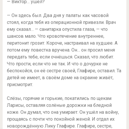
— Виктор… ушёл?
— Он здесь был. Два дня у палаты как часовой
стоял, когда тебя из операционной привезли. Врач
ему сказал… — санитарка опустила глаза, — что
шансов мало. Что кровотечение внутреннее,
перитонит грозит. Короче, настраивал на худшее. А
потом ему повестка вручена. Он… он просил меня
передать тебе, если очнёшься. Сказал, что любит.
Что прости, если что не так. И что о дочурке не
беспокойся, он её сестре своей, Глафире, оставил. Та
детей не имеет, в своём доме на окраине живёт,
присмотрит.
Слёзы, горячие и горькие, покатились по щекам
Ларисы, оставляя солёные дорожки на бледной
коже. Он думал, что она умирает. Он ушёл на войну,
прощаясь с почти что покойной женой. И отдал их
новорождённую Лику Глафире. Глафире, сестре,