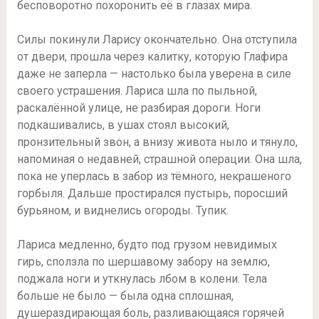
бесповоротно похоронить её в глазах мира.
Силы покинули Ларису окончательно. Она отступила
от двери, прошла через калитку, которую Глафира
даже не заперла — настолько была уверена в силе
своего устрашения. Лариса шла по пыльной,
раскалённой улице, не разбирая дороги. Ноги
подкашивались, в ушах стоял высокий,
пронзительный звон, а внизу живота ныло и тянуло,
напоминая о недавней, страшной операции. Она шла,
пока не уперлась в забор из тёмного, некрашеного
горбыля. Дальше простирался пустырь, поросший
бурьяном, и виднелись огороды. Тупик.
Лариса медленно, будто под грузом невидимых
гирь, сползла по шершавому забору на землю,
поджала ноги и уткнулась лбом в колени. Тела
больше не было — была одна сплошная,
душераздирающая боль, разливающаяся горячей