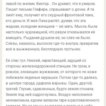
лавой по жилам. Виктор… Он думает, что я умерла.
Пишет письма Глафире, спрашивает о дочке. А та
лжёт ему, получает его скудный фронтовой паек,
его деньги. И моя Лика растёт, думая, что эта
жадная, холодная женщина — её мать. Мысль была
настолько чудовищной, что разум отказывался её
вмещать. Рыдания душили её, но слёз не было.
Слёзы, казалось, высохли где-то внутри, превратив
всё в выжженную, бесплодную пустыню.
Её спас гул. Низкий, нарастающий, идущий со
стороны железнодорожной станции. Не гром, а
ровное, зловещее жужжание, от которого по коже
побежали ледяные мурашки. Потом где-то далеко,
в центре города, ударили взрывы. Один, другой,
третий. Глухие, сдавленные, будто земля стонала.
Земля под ней содрогнулась. Воздух наполнился
незнакомым, едким запахом гари и расплавленного
металла. Из-за крыш вырвался и поплыл в небо