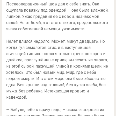
Послеоперационный шов дал о себе знать. Она
ощупала повязку под одеждой — она была влажной,
липкой. Ужас придавил её с новой, незнакомой
силой. Не от бомб, а от этого тихого, предательского
знака собственной немощи, уязвимости.
Налёт длился недолго. Может, минут двадцать. Но
когда гул самолётов стих, и в наступившей
звенящей тишине остался только треск пожаров и
далёкие, приглушённые крики, вылезать из оврага,
из этой сырой, пахнущей глиной и корнями щели, не
хотелось. Это был новый мир. Мир, где с неба
падала смерть. И в этом мире она была абсолютно
одна. Без крыши над головой, без куска хлеба, без
мужа, без ребёнка. Истекающая кровью и
надеждой.
— Бабуль, тебе к врачу надо, — сказала старшая из
женщин, помогая Ларисе подняться. Её руки были