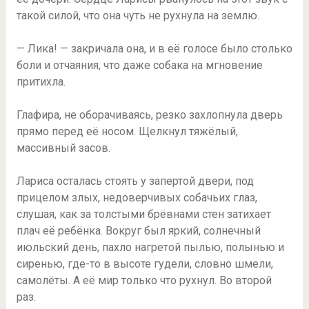
такой силой, что она чуть не рухнула на землю.
— Лика! — закричала она, и в её голосе было столько
боли и отчаяния, что даже собака на мгновение
притихла.
Глафира, не оборачиваясь, резко захлопнула дверь
прямо перед её носом. Щелкнул тяжёлый,
массивный засов.
Лариса осталась стоять у запертой двери, под
прицелом злых, недоверчивых собачьих глаз,
слушая, как за толстыми брёвнами стен затихает
плач её ребёнка. Вокруг был яркий, солнечный
июльский день, пахло нагретой пылью, полынью и
сиренью, где-то в высоте гудели, словно шмели,
самолёты. А её мир только что рухнул. Во второй
раз.