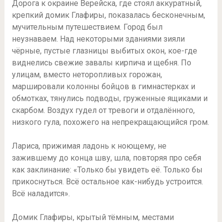
Дорога к окраине Верейска, где стоял аккуратный,
крепкий домик Глафиры, показалась бесконечным,
мучительным путешествием. Город был
неузнаваем. Над некоторыми зданиями зияли
чёрные, пустые глазницы выбитых окон, кое-где
виднелись свежие завалы кирпича и щебня. По
улицам, вместо неторопливых горожан,
маршировали колонны бойцов в гимнастерках и
обмотках, тянулись подводы, груженные ящиками и
скарбом. Воздух гудел от тревоги и отдалённого,
низкого гула, похожего на непрекращающийся гром.
Лариса, прижимая ладонь к ноющему, не
зажившему до конца шву, шла, повторяя про себя
как заклинание: «Только бы увидеть её. Только бы
прикоснуться. Всё остальное как-нибудь устроится.
Всё наладится».
Домик Глафиры, крытый тёмным, местами