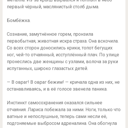
первый чёрный, маслянистый столб дыма.
Бомбёжка.
Сознание, замутнённое горем, пронзила
первобытная, животная искра страха. Она вскочила.
Со всех сторон доносились крики, топот бегущих
ног, чей-то отчаянный, исступлённый плач. По улице
пронеслись две женщины с узлами, волоча за руки
испуганных, широко глазастых детей.
— В овраг! В овраг бежим! — кричала одна из них, не
останавливаясь, и в её голосе звенела паника.
Инстинкт самосохранения оказался сильнее
отчаяния. Лариса побежала за ними. Ноги, только что
ватные и непослушные, теперь сами несли её,
подгоняемые выбросом адреналина. Она обогнула