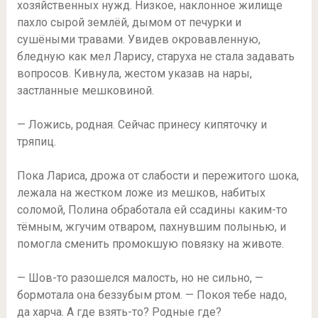
хозяйственных нужд. Низкое, наклонное жилище
пахло сырой землёй, дымом от печурки и
сушёными травами. Увидев окровавленную,
бледную как мел Ларису, старуха не стала задавать
вопросов. Кивнула, жестом указав на нары,
застланные мешковиной.
— Ложись, родная. Сейчас принесу кипяточку и
тряпиц.
Пока Лариса, дрожа от слабости и пережитого шока,
лежала на жестком ложе из мешков, набитых
соломой, Полина обработала ей ссадины каким-то
тёмным, жгучим отваром, пахнувшим полынью, и
помогла сменить промокшую повязку на животе.
— Шов-то разошелся малость, но не сильно, —
бормотала она беззубым ртом. — Покоя тебе надо,
да харча. А где взять-то? Родные где?