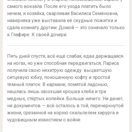
самого вокзала. После его ухода платить было
нечем, и хозяйка, сварливая Василиса Семёновна,
наверняка уже выставила её скудные пожитки и
сдала комнату другим. Домой — это означало только
к Глафире. К своей дочери.
Пять дней спустя, всё ещё слабая, едва держащаяся
на ногах, но уже способная передвигаться, Лариса
получила свою нехитрую одежду: выцветшую
ситцевую юбку, поношенную кофту и простой
тёмный платок. В кармане, помятой ладонью,
нашлась лишь засохшая крошка хлеба и три
медных, стёртых копейки. Больше ничего. Ни денег,
ни документов — всё осталось в той, перечеркнутой
жизни, срезанной на корню скальпелем хирурга и
чудовищным известием о войне.