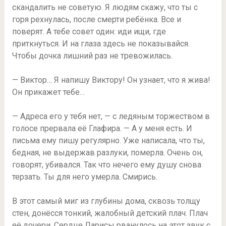
скандалить не советую. Я людям скажу, что ты с
горя рехнулась, после смерти ребёнка. Все и
поверят. А тебе совет один: иди ищи, где
приткнуться. И на глаза здесь не показывайся.
Чтобы дочка лишний раз не тревожилась.
— Виктор… Я напишу Виктору! Он узнает, что я жива!
Он прикажет тебе…
— Адреса его у тебя нет, — с ледяным торжеством в
голосе прервала её Глафира. — А у меня есть. И
письма ему пишу регулярно. Уже написала, что ты,
бедная, не выдержав разлуки, померла. Очень он,
говорят, убивался. Так что нечего ему душу снова
терзать. Ты для него умерла. Смирись.
В этот самый миг из глубины дома, сквозь толщу
стен, донёсся тонкий, жалобный детский плач. Плач
её дочери. Сердце Ларисы рванулось на этот звук с