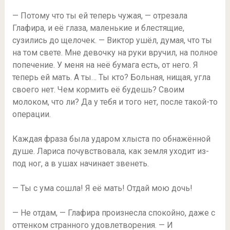
— Потому что ты ей теперь чужая, — отрезала
Глафира, и её глаза, маленькие и блестящие,
сузились до щелочек. — Виктор ушёл, думая, что ты
на том свете. Мне девочку на руки вручил, на полное
попечение. У меня на неё бумага есть, от него. Я
теперь ей мать. А ты… Ты кто? Больная, нищая, угла
своего нет. Чем кормить её будешь? Своим
молоком, что ли? Да у тебя и того нет, после такой-то
операции.
Каждая фраза была ударом хлыста по обнажённой
душе. Лариса почувствовала, как земля уходит из-
под ног, а в ушах начинает звенеть.
— Ты с ума сошла! Я её мать! Отдай мою дочь!
— Не отдам, — Глафира произнесла спокойно, даже с
оттенком странного удовлетворения. — И