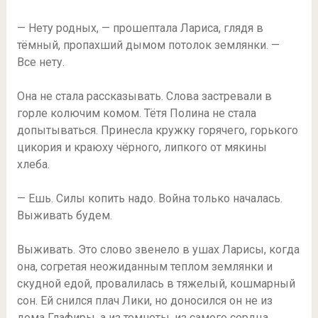
— Нету родных, — прошептала Лариса, глядя в
тёмный, пропахший дымом потолок землянки. —
Все нету.
Она не стала рассказывать. Слова застревали в
горле колючим комом. Тётя Полина не стала
допытываться. Принесла кружку горячего, горького
цикория и краюху чёрного, липкого от мякины
хлеба.
— Ешь. Силы копить надо. Война только началась.
Выживать будем.
Выживать. Это слово звенело в ушах Ларисы, когда
она, согретая неожиданным теплом землянки и
скудной едой, провалилась в тяжелый, кошмарный
сон. Ей снился плач Лики, но доносился он не из
дома Глафиры, а из темноты, из самого сердца