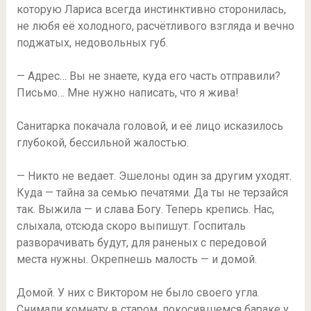
которую Лариса всегда инстинктивно сторонилась,
не любя её холодного, расчётливого взгляда и вечно
поджатых, недовольных губ.
— Адрес… Вы не знаете, куда его часть отправили?
Письмо… Мне нужно написать, что я жива!
Санитарка покачала головой, и её лицо исказилось
глубокой, бессильной жалостью.
— Никто не ведает. Эшелоны один за другим уходят.
Куда — тайна за семью печатями. Да ты не терзайся
так. Выжила — и слава Богу. Теперь крепись. Нас,
слыхала, отсюда скоро выпишут. Госпиталь
разворачивать будут, для раненых с передовой
места нужны. Окрепнешь малость — и домой.
Домой. У них с Виктором не было своего угла.
Снимали комнату в старом, покосившемся бараке у