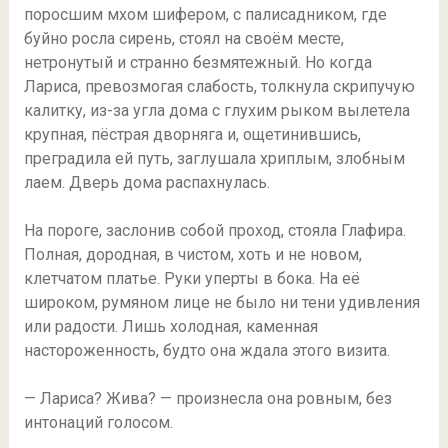
поросшим мхом шифером, с палисадником, где
буйно росла сирень, стоял на своём месте,
нетронутый и странно безмятежный. Но когда
Лариса, превозмогая слабость, толкнула скрипучую
калитку, из-за угла дома с глухим рыком вылетела
крупная, пёстрая дворняга и, ощетинившись,
преградила ей путь, заглушала хриплым, злобным
лаем. Дверь дома распахнулась.
На пороге, заслонив собой проход, стояла Глафира.
Полная, дородная, в чистом, хоть и не новом,
клетчатом платье. Руки уперты в бока. На её
широком, румяном лице не было ни тени удивления
или радости. Лишь холодная, каменная
настороженность, будто она ждала этого визита.
— Лариса? Жива? — произнесла она ровным, без
интонаций голосом.