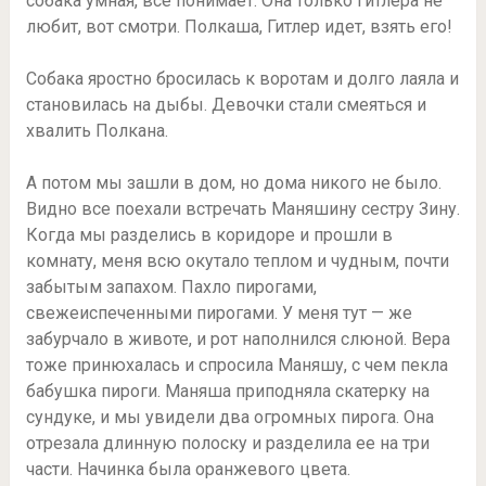
собака умная, все понимает. Она только Гитлера не
любит, вот смотри. Полкаша, Гитлер идет, взять его!
Собака яростно бросилась к воротам и долго лаяла и
становилась на дыбы. Девочки стали смеяться и
хвалить Полкана.
А потом мы зашли в дом, но дома никого не было.
Видно все поехали встречать Маняшину сестру Зину.
Когда мы разделись в коридоре и прошли в
комнату, меня всю окутало теплом и чудным, почти
забытым запахом. Пахло пирогами,
свежеиспеченными пирогами. У меня тут — же
забурчало в животе, и рот наполнился слюной. Вера
тоже принюхалась и спросила Маняшу, с чем пекла
бабушка пироги. Маняша приподняла скатерку на
сундуке, и мы увидели два огромных пирога. Она
отрезала длинную полоску и разделила ее на три
части. Начинка была оранжевого цвета.