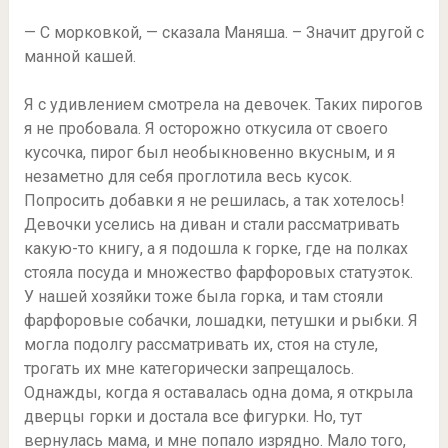
— С морковкой, — сказала Маняша. – Значит другой с
манной кашей.
Я с удивлением смотрела на девочек. Таких пирогов
я не пробовала. Я осторожно откусила от своего
кусочка, пирог был необыкновенно вкусным, и я
незаметно для себя проглотила весь кусок.
Попросить добавки я не решилась, а так хотелось!
Девочки уселись на диван и стали рассматривать
какую-то книгу, а я подошла к горке, где на полках
стояла посуда и множество фарфоровых статуэток.
У нашей хозяйки тоже была горка, и там стояли
фарфоровые собачки, лошадки, петушки и рыбки. Я
могла подолгу рассматривать их, стоя на стуле,
трогать их мне категорически запрещалось.
Однажды, когда я оставалась одна дома, я открыла
дверцы горки и достала все фигурки. Но, тут
вернулась мама, и мне попало изрядно. Мало того,