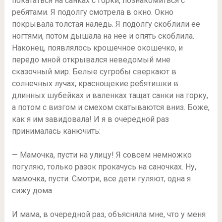
покататься на санках с горки, познакомиться с
ребятами. Я подолгу смотрела в окно. Окно
покрывала толстая наледь. Я подолгу скоблили ее
ногтями, потом дышала на нее и опять скоблила.
Наконец, появлялось крошечное окошечко, и
передо мной открывался неведомый мне
сказочный мир. Белые сугробы сверкают в
солнечных лучах, краснощекие ребятишки в
длинных шубейках и валенках тащат санки на горку,
а потом с визгом и смехом скатываются вниз. Боже,
как я им завидовала! И я в очередной раз
принималась канючить:
— Мамочка, пусти на улицу! Я совсем немножко
погуляю, только разок прокачусь на саночках. Ну,
мамочка, пусти. Смотри, все дети гуляют, одна я
сижу дома
И мама, в очередной раз, объясняла мне, что у меня