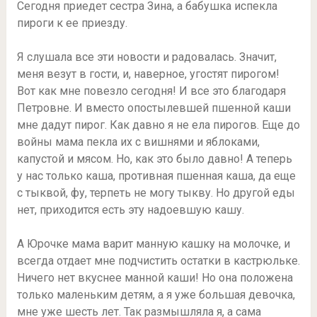
Сегодня приедет сестра Зина, а бабушка испекла
пироги к ее приезду.
Я слушала все эти новости и радовалась. Значит,
меня везут в гости, и, наверное, угостят пирогом!
Вот как мне повезло сегодня! И все это благодаря
Петровне. И вместо опостылевшей пшенной каши
мне дадут пирог. Как давно я не ела пирогов. Еще до
войны мама пекла их с вишнями и яблоками,
капустой и мясом. Но, как это было давно! А теперь
у нас только каша, противная пшенная каша, да еще
с тыквой, фу, терпеть не могу тыкву. Но другой еды
нет, приходится есть эту надоевшую кашу.
А Юрочке мама варит манную кашку на молочке, и
всегда отдает мне подчистить остатки в кастрюльке.
Ничего нет вкуснее манной каши! Но она положена
только маленьким детям, а я уже большая девочка,
мне уже шесть лет. Так размышляла я, а сама