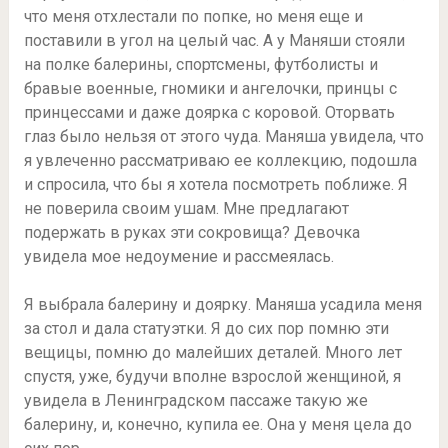
что меня отхлестали по попке, но меня еще и
поставили в угол на целый час. А у Маняши стояли
на полке балерины, спортсмены, футболисты и
бравые военные, гномики и ангелочки, принцы с
принцессами и даже доярка с коровой. Оторвать
глаз было нельзя от этого чуда. Маняша увидела, что
я увлеченно рассматриваю ее коллекцию, подошла
и спросила, что бы я хотела посмотреть поближе. Я
не поверила своим ушам. Мне предлагают
подержать в руках эти сокровища? Девочка
увидела мое недоумение и рассмеялась.
Я выбрала балерину и доярку. Маняша усадила меня
за стол и дала статуэтки. Я до сих пор помню эти
вещицы, помню до малейших деталей. Много лет
спустя, уже, будучи вполне взрослой женщиной, я
увидела в Ленинградском пассаже такую же
балерину, и, конечно, купила ее. Она у меня цела до