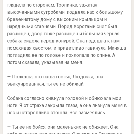
глядела по сторонам. Тропинка, зажатая
высоченными сугробами, подвела нас к большому
бревенчатому дому с высоким крыльцом и
нарядными ставнями. Перед воротами снег был
расчищен, двор тоже расчищен и большая черная
собака сидела перед конурой. Она подошла к нам,
помахивая хвостом, и приветливо гавкнула. Маняша
погладила ее по голове и похлопала по спине. А
потом сказала, указывая на меня.
— Полкаша, это наша гостья, Людочка, она
эвакуированная, ты ее не обижай.
Собака согласно кивнула головой и обнюхала мои
ноги. Я от страха закрыла глаза, а она лизнула меня в
нос и неторопливо отошла. Все засмеялись.
— Ты ее не бойся, она маленьких не обижает. Она