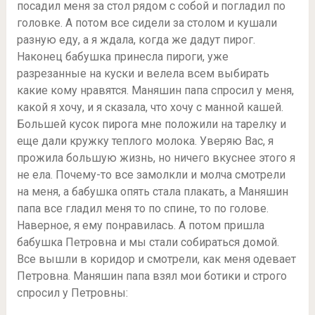
посадил меня за стол рядом с собой и погладил по
головке. А потом все сидели за столом и кушали
разную еду, а я ждала, когда же дадут пирог.
Наконец бабушка принесла пироги, уже
разрезанные на куски и велела всем выбирать
какие кому нравятся. Маняшин папа спросил у меня,
какой я хочу, и я сказала, что хочу с манной кашей.
Большей кусок пирога мне положили на тарелку и
еще дали кружку теплого молока. Уверяю Вас, я
прожила большую жизнь, но ничего вкуснее этого я
не ела. Почему-то все замолкли и молча смотрели
на меня, а бабушка опять стала плакать, а Маняшин
папа все гладил меня то по спине, то по голове.
Наверное, я ему понравилась. А потом пришла
бабушка Петровна и мы стали собираться домой.
Все вышли в коридор и смотрели, как меня одевает
Петровна. Маняшин папа взял мои ботики и строго
спросил у Петровны: