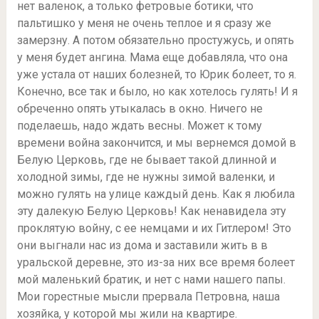
нет валенок, а только фетровые ботики, что
пальтишко у меня не очень теплое и я сразу же
замерзну. А потом обязательно простужусь, и опять
у меня будет ангина. Мама еще добавляла, что она
уже устала от наших болезней, то Юрик болеет, то я.
Конечно, все так и было, но как хотелось гулять! И я
обреченно опять утыкалась в окно. Ничего не
поделаешь, надо ждать весны. Может к тому
времени война закончится, и мы вернемся домой в
Белую Церковь, где не бывает такой длинной и
холодной зимы, где не нужны зимой валенки, и
можно гулять на улице каждый день. Как я любила
эту далекую Белую Церковь! Как ненавидела эту
проклятую войну, с ее немцами и их Гитлером! Это
они выгнали нас из дома и заставили жить в в
уральской деревне, это из-за них все время болеет
мой маленький братик, и нет с нами нашего папы.
Мои горестные мысли прервала Петровна, наша
хозяйка, у которой мы жили на квартире.