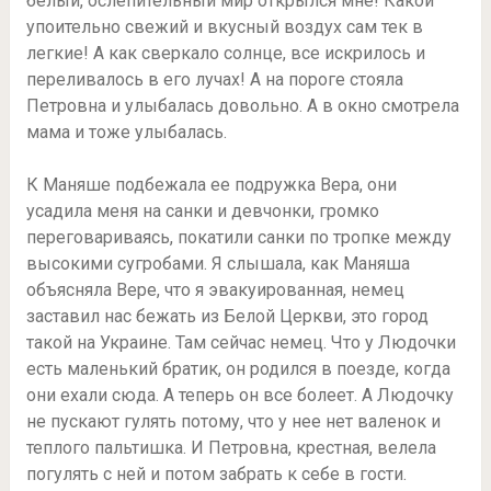
белый, ослепительный мир открылся мне! Какой
упоительно свежий и вкусный воздух сам тек в
легкие! А как сверкало солнце, все искрилось и
переливалось в его лучах! А на пороге стояла
Петровна и улыбалась довольно. А в окно смотрела
мама и тоже улыбалась.
К Маняше подбежала ее подружка Вера, они
усадила меня на санки и девчонки, громко
переговариваясь, покатили санки по тропке между
высокими сугробами. Я слышала, как Маняша
объясняла Вере, что я эвакуированная, немец
заставил нас бежать из Белой Церкви, это город
такой на Украине. Там сейчас немец. Что у Людочки
есть маленький братик, он родился в поезде, когда
они ехали сюда. А теперь он все болеет. А Людочку
не пускают гулять потому, что у нее нет валенок и
теплого пальтишка. И Петровна, крестная, велела
погулять с ней и потом забрать к себе в гости.