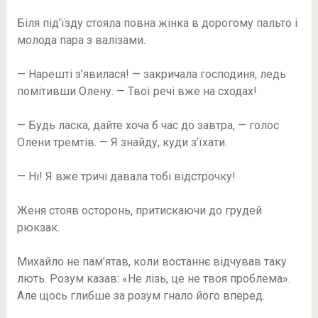
Біля під’їзду стояла повна жінка в дорогому пальто і
молода пара з валізами.
— Нарешті з’явилася! — закричала господиня, ледь
помітивши Олену. — Твої речі вже на сходах!
— Будь ласка, дайте хоча б час до завтра, — голос
Олени тремтів. — Я знайду, куди з’їхати.
— Ні! Я вже тричі давала тобі відстрочку!
Женя стояв осторонь, притискаючи до грудей
рюкзак.
Михайло не пам’ятав, коли востаннє відчував таку
лють. Розум казав: «Не лізь, це не твоя проблема».
Але щось глибше за розум гнало його вперед.