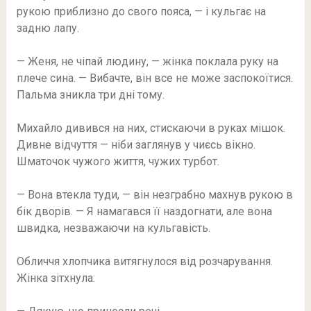
рукою приблизно до свого пояса, — і кульгає на
задню лапу.
— Женя, не чіпай людину, — жінка поклала руку на
плече сина. — Вибачте, він все не може заспокоїтися.
Пальма зникла три дні тому.
Михайло дивився на них, стискаючи в руках мішок.
Дивне відчуття — ніби заглянув у чиєсь вікно.
Шматочок чужого життя, чужих турбот.
— Вона втекла туди, — він незграбно махнув рукою в
бік дворів. — Я намагався її наздогнати, але вона
швидка, незважаючи на кульгавість.
Обличчя хлопчика витягнулося від розчарування.
Жінка зітхнула: