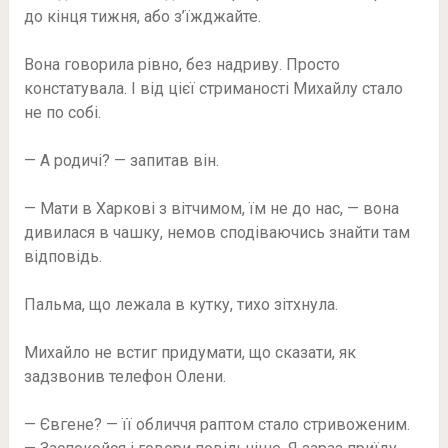
до кінця тижня, або з’їжджайте.
Вона говорила рівно, без надриву. Просто
констатувала. І від цієї стриманості Михайлу стало
не по собі.
— А родичі? — запитав він.
— Мати в Харкові з вітчимом, їм не до нас, — вона
дивилася в чашку, немов сподіваючись знайти там
відповідь.
Пальма, що лежала в кутку, тихо зітхнула.
Михайло не встиг придумати, що сказати, як
задзвонив телефон Олени.
— Євгене? — її обличчя раптом стало стривоженим.