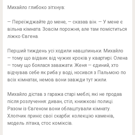
Михайло глибоко зітхнув:
— Переїжджайте до мене, — сказав він. — У мене є
вільна кімната. Зовсім порожня, але там поміститься
ліжко Євгена.
Перший тиждень усі ходили навшпиньки. Михайло
— тому що відвик від чужих кроків у квартирі. Олена
— тому що боялася заважати. Женя — єдиний, хто
відчував себе як риба у воді, носився з Пальмою по
всіх кімнатах, немов вони завжди тут жили.
Михайло дістав з гаража старі меблі, які не продав
після розлучення: диван, стіл, книжкові полиці.
Разом із Євгеном вони облаштували кімнату.
Хлопчик приніс свої скарби: колекцію каменів,
модель літака, стос коміксів.