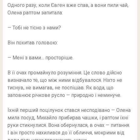
Одного разу, коли Євген вже спав, а вони пили чай,
Олена раптом запитала:
— Тобі не тісно з нами?
Він похитав головою:
— Мені з вами… просторіше.
В її очах промайнуло розуміння. Це слово дійсно
визначало те, що між ними відбувалося. Ніхто не
тиснув, не вимагав, не поспішав. Як вода, що
заповнює річкове русло — природно і неминуче.
Їхній перший поцілунок стався несподівано — Олена
мила посуд, Михайло прибирав чашки, і раптом їхні
руки стикнулися. Вона обернулася, в очах — питання.
І він просто нахилився до її обличчя, мокрими від