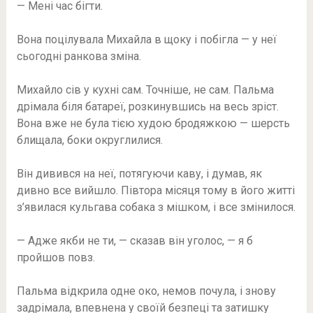
— Мені час бігти.
Вона поцілувала Михайла в щоку і побігла — у неї
сьогодні ранкова зміна.
Михайло сів у кухні сам. Точніше, не сам. Пальма
дрімала біля батареї, розкинувшись на весь зріст.
Вона вже не була тією худою бродяжкою — шерсть
блищала, боки округлилися.
Він дивився на неї, потягуючи каву, і думав, як
дивно все вийшло. Півтора місяця тому в його житті
з’явилася кульгава собака з мішком, і все змінилося.
— Адже якби не ти, — сказав він уголос, — я б
пройшов повз.
Пальма відкрила одне око, немов почула, і знову
задрімала, впевнена у своїй безпеці та затишку