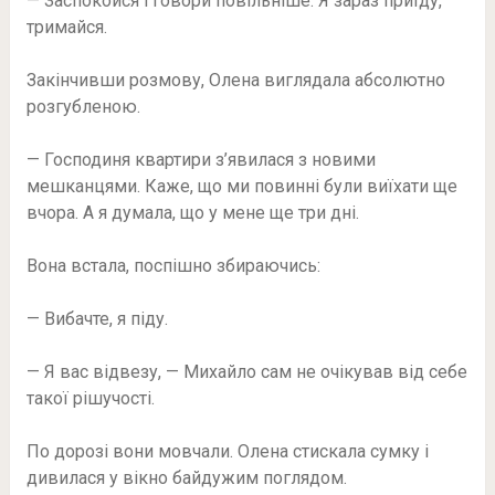
— Заспокойся і говори повільніше. Я зараз приїду,
тримайся.
Закінчивши розмову, Олена виглядала абсолютно
розгубленою.
— Господиня квартири з’явилася з новими
мешканцями. Каже, що ми повинні були виїхати ще
вчора. А я думала, що у мене ще три дні.
Вона встала, поспішно збираючись:
— Вибачте, я піду.
— Я вас відвезу, — Михайло сам не очікував від себе
такої рішучості.
По дорозі вони мовчали. Олена стискала сумку і
дивилася у вікно байдужим поглядом.