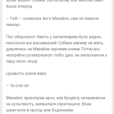
зубах мішок. Собака. Він кульгав, але наполегливо
йшов вперед.
— Гей! — окликнув його Михайло, сам не знаючи
навіщо.
Пес обернувся. Навіть у напівтемряві було видно,
наскільки він виснажений. Собака завмер на мить,
дивлячись на Михайла чорними очима. Потім він
незграбно розвернувся і побіг далі, не випускаючи з
пащі свою ношу.
Цікавість взяла верх.
— Та стій ти!
Михайло прискорив крок, але бродяга, незважаючи
на кульгавість, виявилася спритнішою. Вона
шмигнула в прохід між будинками.