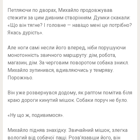
Петляючи по дворах, Михайло продовжував
стежити за цим дивним створінням. Думки скакали:
«Що він тягне? І головне — навіщо мені це потрібно?
Якась дурість».
Але ноги самі несли його вперед, ніби порушуючи
монотонність звичного маршруту: дім, робота,
магазин, дім. За черговим поворотом собака зникл.
Михайло зупинився, вдивляючись у темряву.
Порожньо.
Він уже розвернувся додому, як раптом помітив біля
краю дороги кинутий мішок. Собаки поруч не було.
«Ну що ж, подивимося».
Михайло підняв знахідку. Звичайний мішок, злегка
вологий від собачої пащі. Розв’язавши його, він