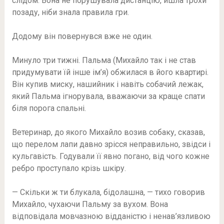
слідом. Вона не порушувала дистанцію, йшла трохи
позаду, ніби знала правила гри.
Додому він повернувся вже не один.
Минуло три тижні. Пальма (Михайло так і не став
придумувати їй інше ім’я) обжилася в його квартирі.
Він купив миску, нашийник і навіть собачий лежак,
який Пальма ігнорувала, вважаючи за краще спати
біля порога спальні.
Ветеринар, до якого Михайло возив собаку, сказав,
що перелом лапи давно зрісся неправильно, звідси і
кульгавість. Годували її явно погано, від чого кожне
ребро проступало крізь шкіру.
— Скільки ж ти блукала, бідолашна, — тихо говорив
Михайло, чухаючи Пальму за вухом. Вона
відповідала мовчазною відданістю і ненав’язливою