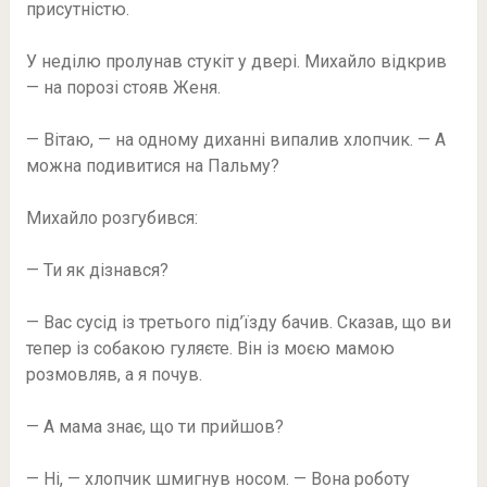
присутністю.
У неділю пролунав стукіт у двері. Михайло відкрив
— на порозі стояв Женя.
— Вітаю, — на одному диханні випалив хлопчик. — А
можна подивитися на Пальму?
Михайло розгубився:
— Ти як дізнався?
— Вас сусід із третього під’їзду бачив. Сказав, що ви
тепер із собакою гуляєте. Він із моєю мамою
розмовляв, а я почув.
— А мама знає, що ти прийшов?
— Ні, — хлопчик шмигнув носом. — Вона роботу