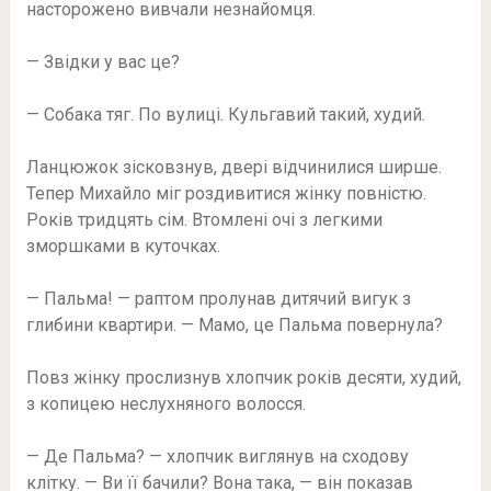
насторожено вивчали незнайомця.
— Звідки у вас це?
— Собака тяг. По вулиці. Кульгавий такий, худий.
Ланцюжок зісковзнув, двері відчинилися ширше.
Тепер Михайло міг роздивитися жінку повністю.
Років тридцять сім. Втомлені очі з легкими
зморшками в куточках.
— Пальма! — раптом пролунав дитячий вигук з
глибини квартири. — Мамо, це Пальма повернула?
Повз жінку прослизнув хлопчик років десяти, худий,
з копицею неслухняного волосся.
— Де Пальма? — хлопчик виглянув на сходову
клітку. — Ви її бачили? Вона така, — він показав