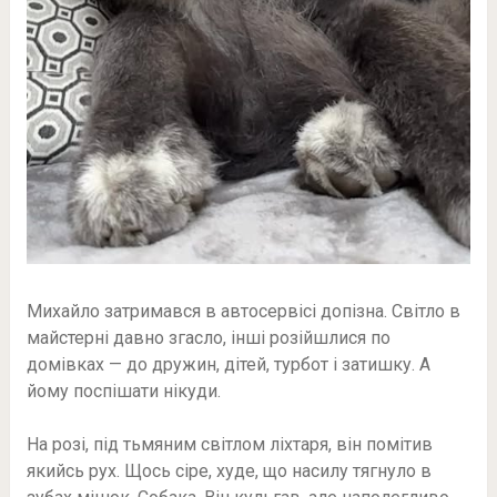
Михайло затримався в автосервісі допізна. Світло в
майстерні давно згасло, інші розійшлися по
домівках — до дружин, дітей, турбот і затишку. А
йому поспішати нікуди.
На розі, під тьмяним світлом ліхтаря, він помітив
якийсь рух. Щось сіре, худе, що насилу тягнуло в