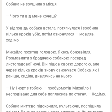
Собака не зрушила з місця.
— Чого ти від мене хочеш?
У відповідь собака встала, потягнулася і зробила
кілька кроків убік, потім озирнулася — мовляв,
ходімо.
Михайло похитав головою. Якесь божевілля.
Розмовляти з бродячою собакою посеред
листопадової ночі. Він пішов своєю дорогою, але
через кілька кроків знову озирнувся. Собака, як і
раніше, сиділа, дивлячись на нього.
— Ну і чорт з тобою, — пробурмотів Михайло і
несподівано для себе поплескав по стегну. — Ходімо.
Собака миттєво підскочила, кульгаючи, поспішила