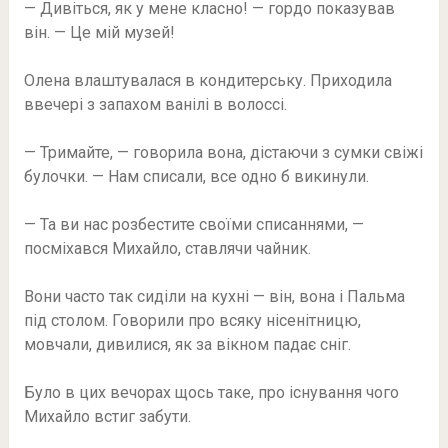
— Дивіться, як у мене класно! — гордо показував
він. — Це мій музей!
Олена влаштувалася в кондитерську. Приходила
ввечері з запахом ванілі в волоссі.
— Тримайте, — говорила вона, дістаючи з сумки свіжі
булочки. — Нам списали, все одно б викинули.
— Та ви нас розбестите своїми списаннями, —
посміхався Михайло, ставлячи чайник.
Вони часто так сиділи на кухні — він, вона і Пальма
під столом. Говорили про всяку нісенітницю,
мовчали, дивилися, як за вікном падає сніг.
Було в цих вечорах щось таке, про існування чого
Михайло встиг забути.