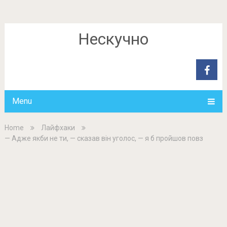
Нескучно
Menu
Home
Лайфхаки
— Адже якби не ти, — сказав він уголос, — я б пройшов повз