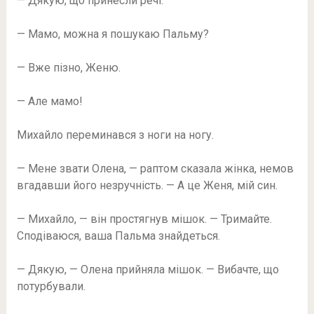
— Дякую, що принесли речі.
— Мамо, можна я пошукаю Пальму?
— Вже пізно, Женю.
— Але мамо!
Михайло переминався з ноги на ногу.
— Мене звати Олена, — раптом сказала жінка, немов
вгадавши його незручність. — А це Женя, мій син.
— Михайло, — він простягнув мішок. — Тримайте.
Сподіваюся, ваша Пальма знайдеться.
— Дякую, — Олена прийняла мішок. — Вибачте, що
потурбували.