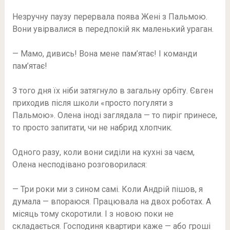
Незручну паузу перервала поява Жені з Пальмою.
Вони увірвалися в передпокій як маленький ураган.
— Мамо, дивись! Вона мене пам’ятає! І команди
пам’ятає!
З того дня їх ніби затягнуло в загальну орбіту. Євген
приходив після школи «просто погуляти з
Пальмою». Олена іноді заглядала — то пиріг принесе,
то просто запитати, чи не набрид хлопчик.
Одного разу, коли вони сиділи на кухні за чаєм,
Олена несподівано розговорилася:
— Три роки ми з сином самі. Коли Андрій пішов, я
думала — впораюся. Працювала на двох роботах. А
місяць тому скоротили. І з новою поки не
складається. Господиня квартири каже — або гроші