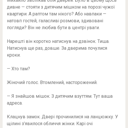
Михайло зволікав біля дверей. Було в цьому щось
дивне — стояти з дитячим мішком на порозі чужої
квартири. А раптом там нікого? Або навпаки —
натовп гостей, галасливі розмови, здивовані
погляди? Він не любив бути в центрі уваги.
Нарешті він коротко натиснув на дзвінок. Тиша.
Натиснув ще раз, довше. За дверима почулися
кроки.
— Хто там?
Жіночий голос. Втомлений, насторожений.
— Я знайшов мішок. З дитячим взуттям. Тут ваша
адреса.
Клацнув замок. Двері прочинилися на ланцюжку. У
щілині з’явилося обличчя жінки. Карі очі