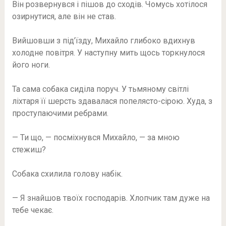
Він розвернувся і пішов до сходів. Чомусь хотілося
озирнутися, але він не став.
Вийшовши з під’їзду, Михайло глибоко вдихнув
холодне повітря. У наступну мить щось торкнулося
його ноги.
Та сама собака сиділа поруч. У тьмяному світлі
ліхтаря її шерсть здавалася попелясто-сірою. Худа, з
проступаючими ребрами.
— Ти що, — посміхнувся Михайло, — за мною
стежиш?
Собака схилила голову набік.
— Я знайшов твоїх господарів. Хлопчик там дуже на
тебе чекає.