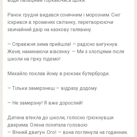
води пальцями торкаючись щоки.
Ранок грудня видався сонячним і морозним. Сніг
іскрився в променях світанку, перетворюючи
звичайний двір на казкову галявину.
— Справжня зима прийшла! — радісно вигукнув
Женя, наминаючи вівсянку. — Ми з хлопцями після
школи на гірку підемо!
Михайло поклав йому в рюкзак бутерброди.
— Тільки замерзнеш — відразу додому.
— Не замерзну! Я вже дорослий!
Дитина втекла до школи, голосно грюкнувши
дверима. Олена похитала головою:
— Вічний двигун. Ого! — вона поглянула на годинник.