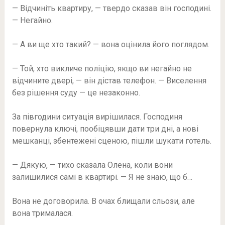
— Відчиніть квартиру, — твердо сказав він господині.
— Негайно.
— А ви ще хто такий? — вона оцінила його поглядом.
— Той, хто викличе поліцію, якщо ви негайно не
відчините двері, — він дістав телефон. — Виселення
без рішення суду — це незаконно.
За півгодини ситуація вирішилася. Господиня
повернула ключі, пообіцявши дати три дні, а нові
мешканці, збентежені сценою, пішли шукати готель.
— Дякую, — тихо сказала Олена, коли вони
залишилися самі в квартирі. — Я не знаю, що б…
Вона не договорила. В очах блищали сльози, але
вона трималася.