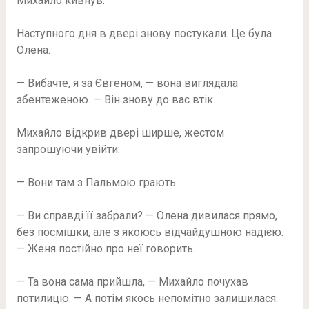
Михайло кивнув.
Наступного дня в двері знову постукали. Це була
Олена.
— Вибачте, я за Євгеном, — вона виглядала
збентеженою. — Він знову до вас втік.
Михайло відкрив двері ширше, жестом
запрошуючи увійти:
— Вони там з Пальмою грають.
— Ви справді її забрали? — Олена дивилася прямо,
без посмішки, але з якоюсь відчайдушною надією.
— Женя постійно про неї говорить.
— Та вона сама прийшла, — Михайло почухав
потилицю. — А потім якось непомітно залишилася.