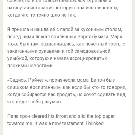
срочно, но в её голосе слышалась та резкая и
натянутая интонация, которую она использовала,
когда что-то точно шло не так.
Я пришла и нашла её с папой за кухонным столом,
перед ними лежал приличный ворох бумаги. Марк
тоже был там, развалившись, как почётный гость, с
закатанными рукавами и той самодовольной
улыбкой, которую я начала ассоциировать с
плохими новостями.
«Садись, Рэйчел», произнесла мама. Её тон был
слишком воспитанным, как если бы кто-то говорил,
когда собирается вас предать, но хочет сделать вид,
что ведёт себя разумно.
Папа проч cleared his throat and slid the top paper
towards me. It was a new testament. I blinked.