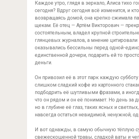
Каждое утро, глядя в зеркало, Алиса тихо г
сегодня? Вдруг сегодня всё изменится, и кто
возвращаясь домой, она крепко сжимала пап
щекам. Её отец — Артём Викторович — прек
состоятельным, владел крупной строительн
глянцевых журналов, а мнение цитировали в
оказывались бессильны перед одной-единст
единственной дочери, подарить ей то простое
деньги.
Он привозил её в этот парк каждую субботу
слишком сладкий кофе из картонного стака
подбодрить её шутливыми фразами, а иногда
что он рядом и он её понимает. Но день за 
но в глубине её глаз, таких ясных и светлых
навсегда остаться невидимой, ненужной, од
И вот однажды, в самую обычную тёплую су
свежескошенной травы, сладкой ваты и чего