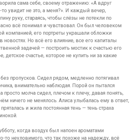
оворила сама себе, своему отражению: «А вдруг
-то увидит не это, а меня?». И каждый вечер,
ину руку, стараясь, чтобы слёзы не потекли по
расно всё понимал и чувствовал. Он был человеком
ой компанией, его портреты украшали обложки
 новостях. Но всё его влияние, все его капиталы
венной задачей — построить мостик к счастью его
, детское счастье, которое не купить ни за какие
 без пропусков. Сидел рядом, медленно потягивал
нчика, внимательно наблюдая. Порой он пытался
 просто молча сидел, плечом к плечу, давая понять,
днём ничего не менялось. Алиса улыбалась ему в ответ,
, пряталась и жила постоянная тень — тень страха
инокой.
бботу, когда воздух был напоен ароматами
-то неуловимого, что так похоже на надежду, всё