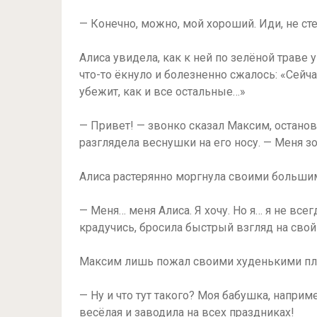
— Конечно, можно, мой хороший. Иди, не сте
Алиса увидела, как к ней по зелёной траве
что-то ёкнуло и болезненно сжалось: «Сейч
убежит, как и все остальные…»
— Привет! — звонко сказал Максим, останов
разглядела веснушки на его носу. — Меня з
Алиса растерянно моргнула своими большим
— Меня… меня Алиса. Я хочу. Но я… я не все
крадучись, бросила быстрый взгляд на свой
Максим лишь пожал своими худенькими пле
— Ну и что тут такого? Моя бабушка, наприме
весёлая и заводила на всех праздниках!