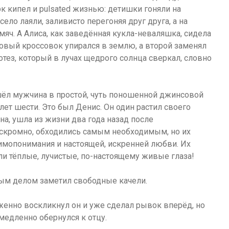
 кипел и pulsated жизнью: детишки гоняли на
ело лаяли, заливисто перегоняя друг друга, а на
мяч. А Алиса, как заведённая кукла-неваляшка, сидела
овый кроссовок упирался в землю, а второй заменял
тез, который в лучах щедрого солнца сверкал, словно
шёл мужчина в простой, чуть поношенной джинсовой
лет шести. Это был Денис. Он один растил своего
на, ушла из жизни два года назад после
 скромно, обходились самым необходимым, но их
аимопонимания и настоящей, искренней любви. Их
ли тёплые, лучистые, по-настоящему живые глаза!
вым делом заметил свободные качели.
женно воскликнул он и уже сделал рывок вперёд, но
 медленно обернулся к отцу.