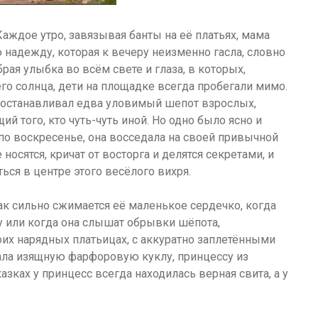
Каждое утро, завязывая банты на её платьях, мама
 надежду, которая к вечеру неизменно гасла, словно
брая улыбка во всём свете и глаза, в которых,
го солнца, дети на площадке всегда пробегали мимо.
их останавливал едва уловимый шепот взрослых,
ий того, кто чуть-чуть иной. Но одно было ясно и
по воскресенье, она восседала на своей привычной
носятся, кричат от восторга и делятся секретами, и
ься в центре этого весёлого вихря.
как сильно сжимается её маленькое сердечко, когда
у или когда она слышат обрывки шёпота,
оих нарядных платьицах, с аккуратно заплетёнными
ла изящную фарфоровую куклу, принцессу из
азках у принцесс всегда находилась верная свита, а у