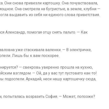
ка. Они снова привезли картошку. Она почувствовала,
мощное. Она смотрела на бугристые, в земле, клубни —
огла выдавить из себя ни единого слова приветствия.
лся Александр, помогая отцу снять пальто. — Как
вловна уже стаскивала валенки. — В электричке,
ерпели. Лишь бы к вам поскорее.
ланируется? — свекровь уверенно прошла на кухню,
ким взглядом. — Ой, да у вас тут пустовато как-то!
мы подоспели. Аркадий, неси нашу картошечку сюда,
м, попыталась возразить София. — Может, попозже?