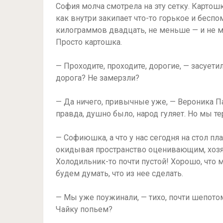
София молча смотрела на эту сетку. Картош
как внутри закипает что-то горькое и беспо
килограммов двадцать, не меньше — и не м
Просто картошка.
— Проходите, проходите, дорогие, — засуети
дорога? Не замерзли?
— Да ничего, привычные уже, — Вероника Па
правда, душно было, народ гуляет. Но мы т
— Софиюшка, а что у нас сегодня на стол п
окидывая пространство оценивающим, хозяйс
Холодильник-то почти пустой! Хорошо, что 
будем думать, что из нее сделать.
— Мы уже поужинали, — тихо, почти шепото
Чайку попьем?