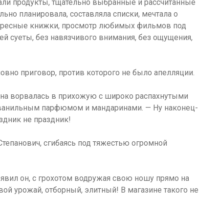
али продукты, тщательно выбранные и рассчитанные
льно планировала, составляла списки, мечтала о
нтересные книжки, просмотр любимых фильмов под
ей суеты, без навязчивого внимания, без ощущения,
овно приговор, против которого не было апелляции.
на ворвалась в прихожую с широко распахнутыми
 ванильным парфюмом и мандаринами. — Ну наконец-
аздник не праздник!
Степанович, сгибаясь под тяжестью огромной
ъявил он, с грохотом водружая свою ношу прямо на
ой урожай, отборный, элитный! В магазине такого не