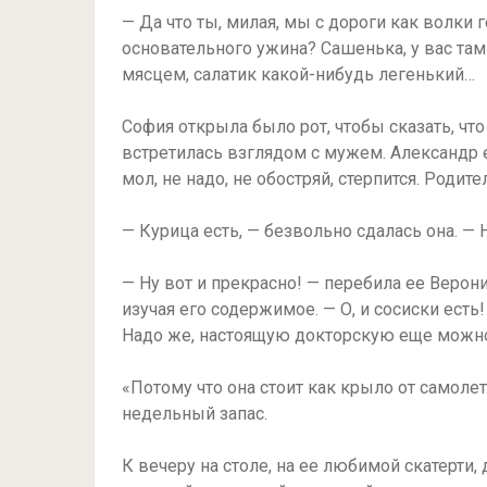
— Да что ты, милая, мы с дороги как волки 
основательного ужина? Сашенька, у вас там
мясцем, салатик какой-нибудь легенький…
София открыла было рот, чтобы сказать, что
встретилась взглядом с мужем. Александр е
мол, не надо, не обостряй, стерпится. Родите
— Курица есть, — безвольно сдалась она. — 
— Ну вот и прекрасно! — перебила ее Веро
изучая его содержимое. — О, и сосиски есть
Надо же, настоящую докторскую еще можно 
«Потому что она стоит как крыло от самолет
недельный запас.
К вечеру на столе, на ее любимой скатерти