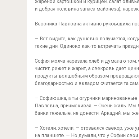
жареной картошкой и курицей, салат оливье
и добрая половина запаса майонеза), нарез
Вероника Павловна активно руководила про
— Вот видите, как душевно получается, ког
такие дни. Одиноко как-то встречать праздн
София молча нарезала хлеб и думала о том, 
чистит, режет и жарит, а свекровь дает це
продукты волшебным образом превращаютс
благодарностью и вкладом считается та сам
— Софиюшка, а ты огурчики маринованные в
Павловна, причмокивая. — Очень жаль. Мы б
банки тяжелые, не донести. Аркадий, мы же
— Хотели, хотели, — отозвался свекор, уже
на планшете. — Но думали, что у Софии свои 