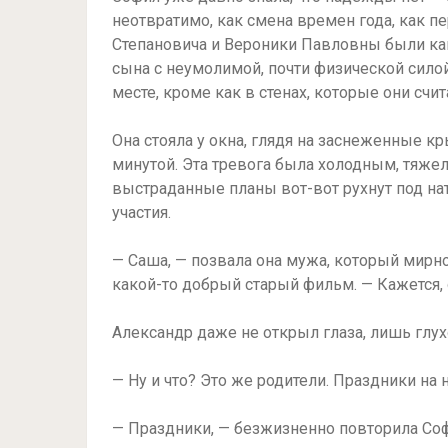
неотвратимо, как смена времен года, как п
Степановича и Вероники Павловны были как
сына с неумолимой, почти физической силой
месте, кроме как в стенах, которые они сч
Она стояла у окна, глядя на заснеженные кр
минутой. Эта тревога была холодным, тяжел
выстраданные планы вот-вот рухнут под на
участия.
— Саша, — позвала она мужа, который мирн
какой-то добрый старый фильм. — Кажется, 
Александр даже не открыл глаза, лишь глух
— Ну и что? Это же родители. Праздники на н
— Праздники, — безжизненно повторила Соф