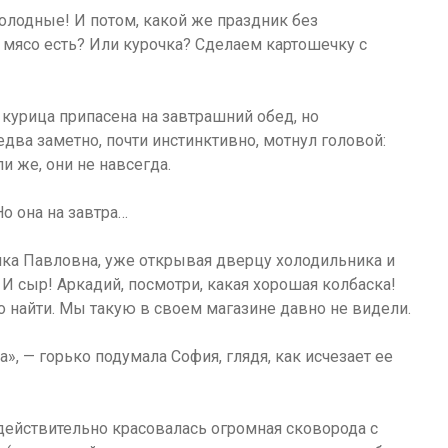
голодные! И потом, какой же праздник без
 мясо есть? Или курочка? Сделаем картошечку с
 курица припасена на завтрашний обед, но
два заметно, почти инстинктивно, мотнул головой:
ли же, они не навсегда.
Но она на завтра…
ника Павловна, уже открывая дверцу холодильника и
! И сыр! Аркадий, посмотри, какая хорошая колбаска!
найти. Мы такую в своем магазине давно не видели.
а», — горько подумала София, глядя, как исчезает ее
, действительно красовалась огромная сковорода с