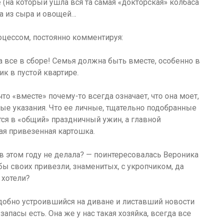
 (на который ушла вся та самая «докторская» колбаса
ка из сыра и овощей…
цессом, постоянно комментируя:
да все в сборе! Семья должна быть вместе, особенно в
ик в пустой квартире.
что «вместе» почему-то всегда означает, что она моет,
нные указания. Что ее личные, тщательно подобранные
я в «общий» праздничный ужин, а главной
ая привезенная картошка.
 этом году не делала? — поинтересовалась Вероника
ы своих привезли, знаменитых, с укропчиком, да
 хотели?
 удобно устроившийся на диване и листавший новости
запасы есть. Она же у нас такая хозяйка, всегда все