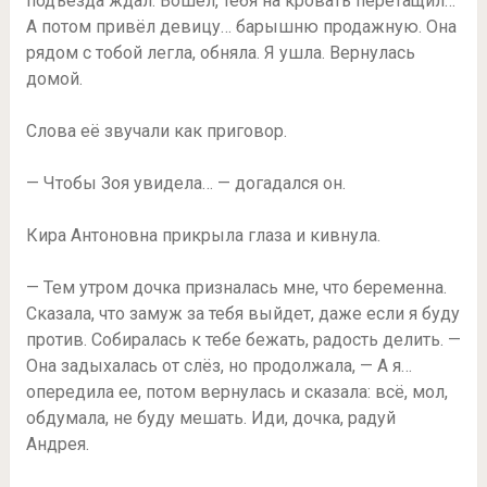
подъезда ждал. Вошёл, тебя на кровать перетащил…
А потом привёл девицу… барышню продажную. Она
рядом с тобой легла, обняла. Я ушла. Вернулась
домой.
Слова её звучали как приговор.
— Чтобы Зоя увидела… — догадался он.
Кира Антоновна прикрыла глаза и кивнула.
— Тем утром дочка призналась мне, что беременна.
Сказала, что замуж за тебя выйдет, даже если я буду
против. Собиралась к тебе бежать, радость делить. —
Она задыхалась от слёз, но продолжала, — А я…
опередила ее, потом вернулась и сказала: всё, мол,
обдумала, не буду мешать. Иди, дочка, радуй
Андрея.