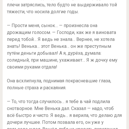
плечи затряслись, тело будто не выдерживало той
тяжести, что носила долгие годы.
— Прости меня, сынок… — произнесла она
дрожащим голосом. — Господи, как же я виновата
перед тобой… Я ведь не знала… Вернее, не хотела
знать! Венька… этот Венька… он же преступным
путём деньги добывал! А я, дурёха, думала:
солидный, при машине, ухаживает… Я ж дочку ему
своими руками отдала!
Она всхлипнула, поднимая покрасневшие глаза,
полные страха и раскаяния.
— То, что тогда случилось… я тебе в чай подлила
снотворное. Мне Венька дал. Сказал — надо, чтоб
всё быстро и чисто. Я ведь… я верила, что делаю для
дочери лучшее. Потом позвала его, он уже у