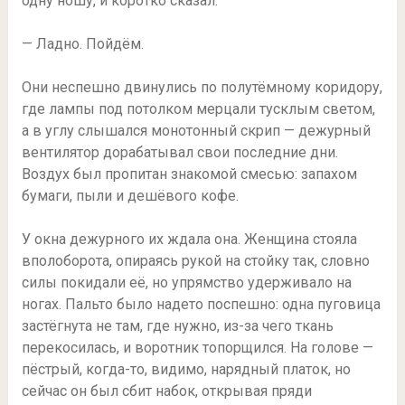
одну ношу, и коротко сказал:
— Ладно. Пойдём.
Они неспешно двинулись по полутёмному коридору,
где лампы под потолком мерцали тусклым светом,
а в углу слышался монотонный скрип — дежурный
вентилятор дорабатывал свои последние дни.
Воздух был пропитан знакомой смесью: запахом
бумаги, пыли и дешёвого кофе.
У окна дежурного их ждала она. Женщина стояла
вполоборота, опираясь рукой на стойку так, словно
силы покидали её, но упрямство удерживало на
ногах. Пальто было надето поспешно: одна пуговица
застёгнута не там, где нужно, из-за чего ткань
перекосилась, и воротник топорщился. На голове —
пёстрый, когда-то, видимо, нарядный платок, но
сейчас он был сбит набок, открывая пряди