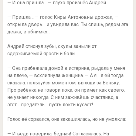
— И она пришла… — глухо произнёс Андрей.
— Пришла… — голос Киры Антоновны дрожал, —
открыла дверь… и увидела вас. Ты спишь, рядом эта
девка, в обнимку…
Андрей стиснул зубы, скулы заныли от
сдерживаемой ярости и боли.
— Она прибежала домой в истерике, рыдала у меня
на плече, — всхлипнула женщина. — А я… я ей тогда
сказала: пользуйся моментом, выходи за Веньку.
Про ребёнка не говори пока, он примет как своего,
не узнает никогда. С ним заживёшь счастливо, а
этот… предатель… пусть локти кусает!
Голос её сорвался, она закашлялась, но не умолкла:
— И ведь поверила, бедная! Согласилась. На