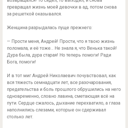
возвращался! То сидел, то выходил, и снова
превращал жизнь моей девочки в ад, потом снова
за решеткой оказывался.
Женщина разрыдалась пуще прежнего:
— Прости меня, Андрей! Прости, что я твою жизнь
поломала, и её тоже… Не знала я, что Венька такой!
Дура была, дура старая! Но теперь помоги! Ради
Бога, помоги!
И в тот миг Андрей Николаевич почувствовал, как
вся тяжесть семнадцати лет, все разочарования,
предательства и боль прошлого обрушились на него
одновременно, словно лавина, сметающая всё на
пути. Сердце сжалось, дыхание перехватило, а глаза
наполнились слезами, которые он сдерживал
столько лет.