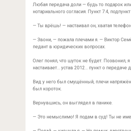
Любая передача доли — будь то подарок ил
нотариального согласия. Пункт 7.4, подпункт
— Ты врёшь! — настаивал он, хватая телефон
— Звони, — пожала плечами я. — Виктор Семё
педант в юридических вопросах.
Олег понял, что шуток не будет. Позвонил,
настаивает… устав 2012… пункт о передаче 
Вид у него был смущённый, плечи напряжённ
был короток.
Вернувшись, он выглядел в панике.
— Это немыслимо! Я подам в суд! Ты не им
— Подай, — кивнула я. — Но помни: дарствен