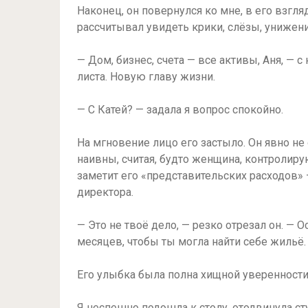
Наконец, он повернулся ко мне, в его взгл
рассчитывал увидеть крики, слёзы, унижение
— Дом, бизнес, счета — все активы, Аня, — 
листа. Новую главу жизни.
— С Катей? — задала я вопрос спокойно.
На мгновение лицо его застыло. Он явно н
наивны, считая, будто женщина, контролир
заметит его «представительских расходов»
директора.
— Это не твоё дело, — резко отрезал он. — 
месяцев, чтобы ты могла найти себе жильё. 
Его улыбка была полна хищной уверенности:
Я неспешно подошла к столу, отодвинула сту