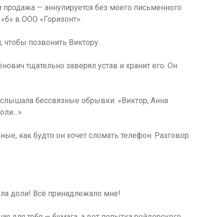
и продажа — аннулируется без моего письменного
 «б» в ООО «Горизонт».
, чтобы позвонить Виктору.
нович тщательно заверял устав и хранит его. Он
 я слышала бессвязные обрывки: «Виктор, Анна
доли…»
ые, как будто он хочет сломать телефон. Разговор
ела доли! Всё принадлежало мне!
ная для тебя — бумага, а вот попытка рейдерского