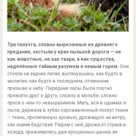
Три силуэта, словно вырезанные из древнего
предания, застыли у края пыльной дороги — не
как животные, не как твари, а как существа,
наделённые тайным разумом и немым горем.
Они
стояли на задних лапах, вытянувшись, как будто в
молитве, как будто в последнем, отчаянном
призыве к небу. Передние лапы были плотно
прижаты друг к другу, словно в мольбе, словно
прося о чём-то невыразимом. Мать, вся в шрамах и
пыли, держала в зубах окровавленный лоскут ткани
— ткань, пропитанную кровью, дрожащую на ветру,
как знамя бедствия. Рядом с ней, дрожа от страха и
холода, прижимались два крошечных щенка, их