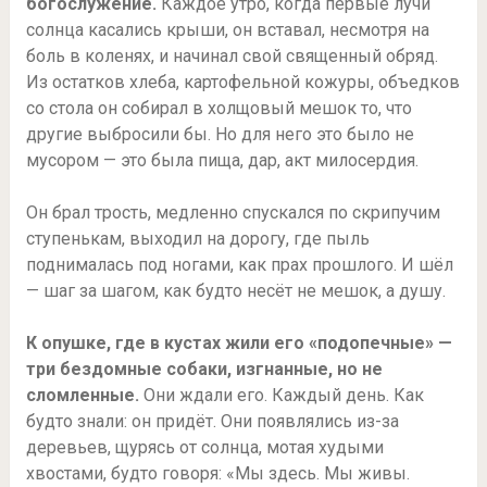
богослужение.
Каждое утро, когда первые лучи
солнца касались крыши, он вставал, несмотря на
боль в коленях, и начинал свой священный обряд.
Из остатков хлеба, картофельной кожуры, объедков
со стола он собирал в холщовый мешок то, что
другие выбросили бы. Но для него это было не
мусором — это была пища, дар, акт милосердия.
Он брал трость, медленно спускался по скрипучим
ступенькам, выходил на дорогу, где пыль
поднималась под ногами, как прах прошлого. И шёл
— шаг за шагом, как будто несёт не мешок, а душу.
К опушке, где в кустах жили его «подопечные» —
три бездомные собаки, изгнанные, но не
сломленные.
Они ждали его. Каждый день. Как
будто знали: он придёт. Они появлялись из-за
деревьев, щурясь от солнца, мотая худыми
хвостами, будто говоря: «Мы здесь. Мы живы.