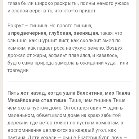
глаза были широко раскрыты, полны немого ужаса
и слепой веры в то, что кто-то придет.
Вокруг — тишина. Не просто тишина,
а
предвечерняя, глубокая, звенящая
, такая, что
слышно, как шуршит лист, как скользит змея по
камням, как падает роса на сухую землю. Воздух
дрожал от жары, асфальт плавился, и казалось,
будто сама природа замерла в ожидании чуда… или
трагедии.
Пять лет назад, когда ушла Валентина, мир Павла
Михайловича стал тише.
Тише, чем тишина. Тише,
чем эхо в пустом доме. Он остался один — один в
маленьком, обветшалом доме на краю забытой
деревни, где ветер гуляет по пустым комнатам, а
воспоминания цепляются за каждый угол, как
паутина. Дети уехали — сын в Екатеринбург, дочь —