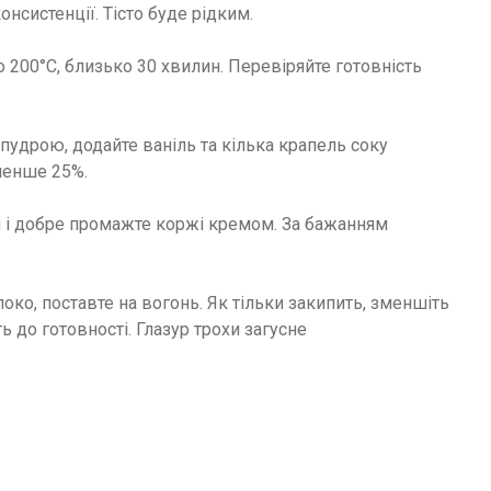
систенції. Тісто буде рідким.
до 200°C, близько 30 хвилин. Перевіряйте готовність
удрою, додайте ваніль та кілька крапель соку
менше 25%.
ни і добре промажте коржі кремом. За бажанням
око, поставте на вогонь. Як тільки закипить, зменшіть
ь до готовності. Глазур трохи загусне