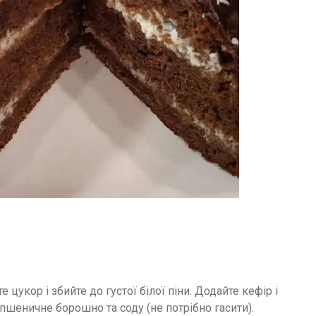
 цукор і збийте до густої білої піни. Додайте кефір і
пшеничне борошно та соду (не потрібно гасити).