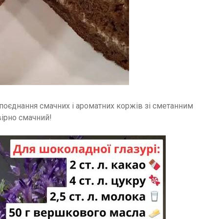
поєднання смачних і ароматних коржів зі сметанним
вірно смачний!