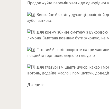
Продовжуйте перемішувати до однорідної кон
Випікайте бісквіт у духовці, розігрітій 
зубочисткою.
Для крему збийте сметану з цукровою п
лимона. Сметана повинна бути жирною, не 
Готовий бісквіт розріжте на три части
покрийте торт шоколадною глазур’ю.
Для глазурі змішайте цукор, какао і мол
вогонь, додайте масло і, помішуючи, доведіт
Джерело