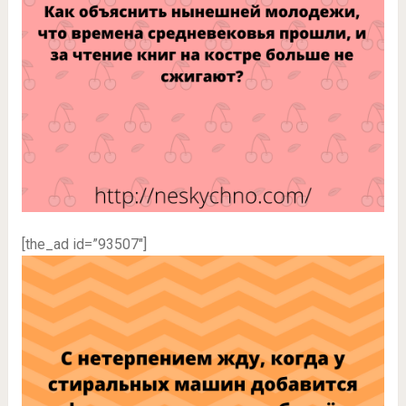
[the_ad id=”93507″]