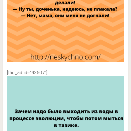
[the_ad id=”93507″]