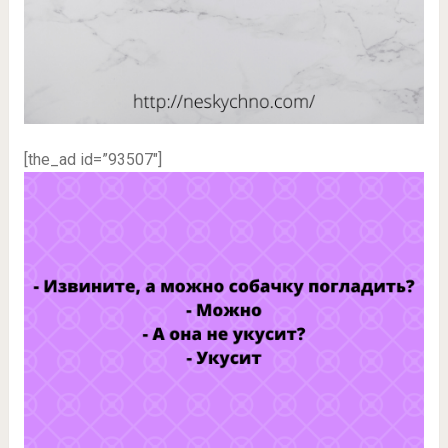
[the_ad id=”93507″]