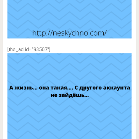
[the_ad id=”93507″]