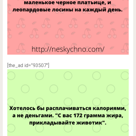
[the_ad id=”93507″]