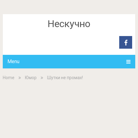
Нескучно
Menu
Home
Юмор
Шутки не промах!