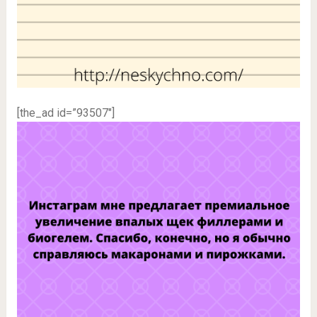
[the_ad id=”93507″]