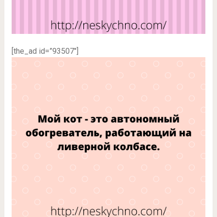
[the_ad id=”93507″]