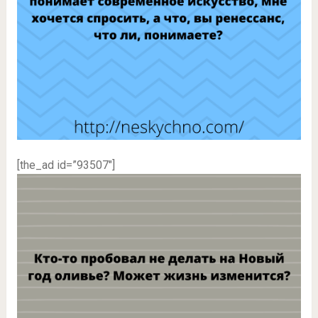
[the_ad id=”93507″]