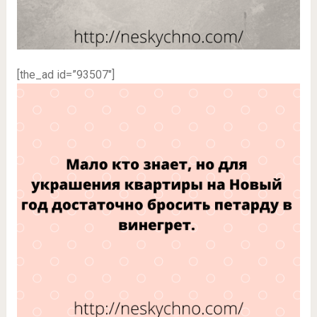
[the_ad id=”93507″]