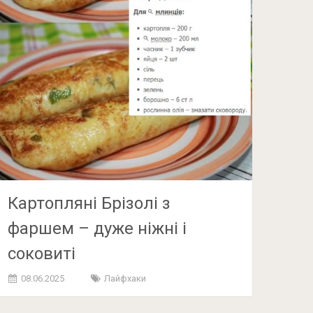
Картопляні Брізолі з
фаршем – дуже ніжні і
соковиті
08.06.2025
Лайфхаки