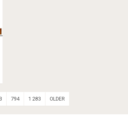
3
794
1 283
OLDER