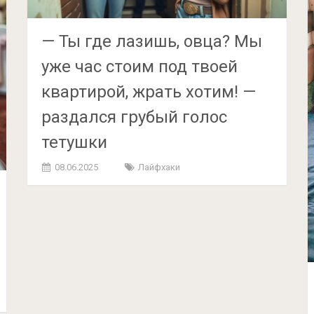
— Ты где лазишь, овца? Мы
уже час стоим под твоей
квартирой, жрать хотим! —
раздался грубый голос
тетушки
08.06.2025
Лайфхаки