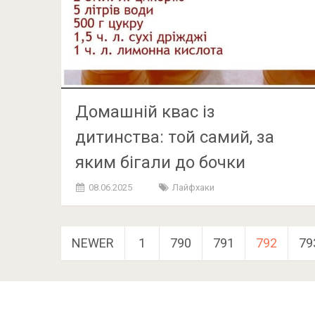
Домашній квас із
дитинства: той самий, за
яким бігали до бочки
08.06.2025
Лайфхаки
Навигация
NEWER
1
790
791
792
79
по
записям