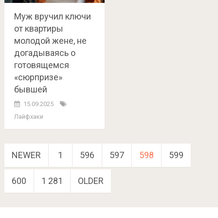
Муж вручил ключи
от квартиры
молодой жене, не
догадываясь о
готовящемся
«сюрпризе»
бывшей
15.09.2025
Лайфхаки
Навигация
NEWER
1
596
597
598
599
по
600
1 281
OLDER
записям