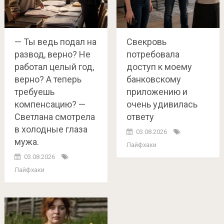
— Ты ведь подал на
Свекровь
развод, верно? Не
потребовала
работал целый год,
доступ к моему
верно? А теперь
банковскому
требуешь
приложению и
компенсацию? —
очень удивилась
Светлана смотрела
ответу
в холодные глаза
03.08.2026
мужа.
Лайфхаки
03.08.2026
Лайфхаки