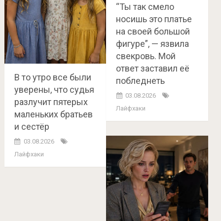
“Ты так смело
носишь это платье
на своей большой
фигуре”, — язвила
свекровь. Мой
ответ заставил её
В то утро все были
побледнеть
уверены, что судья
03.08.2026
разлучит пятерых
Лайфхаки
маленьких братьев
и сестёр
03.08.2026
Лайфхаки