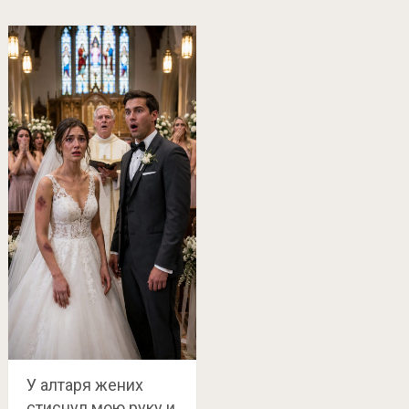
У алтаря жених
стиснул мою руку и