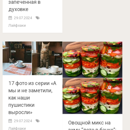
запеченная в
духовке
29.07.2024
Лайфхаки
17 фото из серии «А
мы и не заметили,
как наши
пушистики
выросли»
29.07.2024
Овощной микс на
Лайфхаки
зиму “лето в банке”: