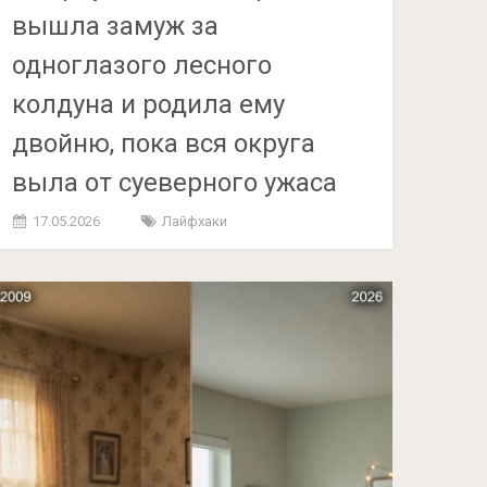
вышла замуж за
одноглазого лесного
колдуна и родила ему
двойню, пока вся округа
выла от суеверного ужаса
17.05.2026
Лайфхаки