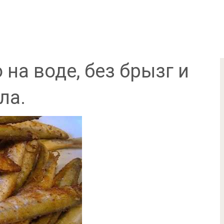
на воде, без брызг и
ла.